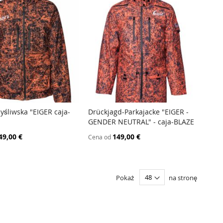
yśliwska "EIGER caja-
Drückjagd-Parkajacke "EIGER -
PORÓWNAJ
PORÓWNAJ
GENDER NEUTRAL" - caja-BLAZE
 do koszyka
Dodaj do koszyka
49,00 €
149,00 €
Cena od
Pokaż
na stronę