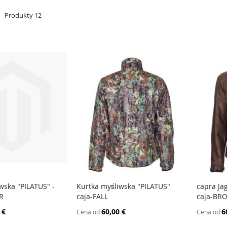
a
Produkty
12
wska "PILATUS" -
Kurtka myśliwska "PILATUS"
capra Ja
PORÓWNAJ
PORÓWNAJ
R
caja-FALL
caja-BR
 koszyka
Dodaj do koszyka
Dodaj
 €
60,00 €
6
Cena od
Cena od