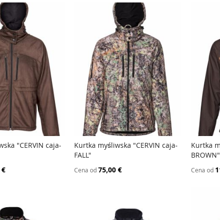
wska "CERVIN caja-
Kurtka myśliwska "CERVIN caja-
Kurtka m
PORÓWNAJ
PORÓWNAJ
FALL"
BROWN"
 koszyka
Dodaj do koszyka
Doda
 €
75,00 €
1
Cena od
Cena od