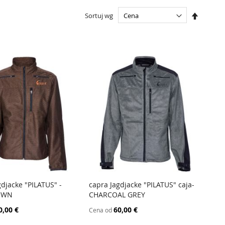
Ustaw
Sortuj wg
kierunek
malejący
gdjacke "PILATUS" -
capra Jagdjacke "PILATUS" caja-
PORÓWNAJ
PORÓWNAJ
OWN
CHARCOAL GREY
 do koszyka
Dodaj do koszyka
0,00 €
60,00 €
Cena od