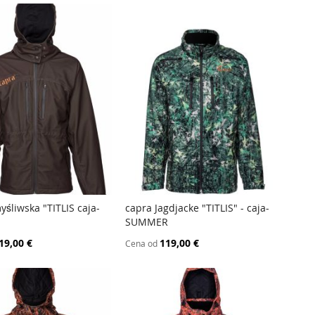
yśliwska "TITLIS caja-
capra Jagdjacke "TITLIS" - caja-
PORÓWNAJ
PORÓWNAJ
SUMMER
j do koszyka
Dodaj do koszyka
19,00 €
119,00 €
Cena od