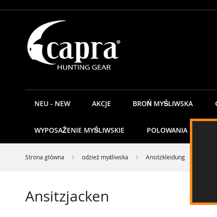
Przejdź
do
treści
NEU - NEW
AKCJE
BROŃ MYŚLIWSKA
WYPOSAŻENIE MYŚLIWSKIE
POLOWANIA
K
Strona główna
odzież myśliwska
Ansitzkleidung
Ansit
Ansitzjacken