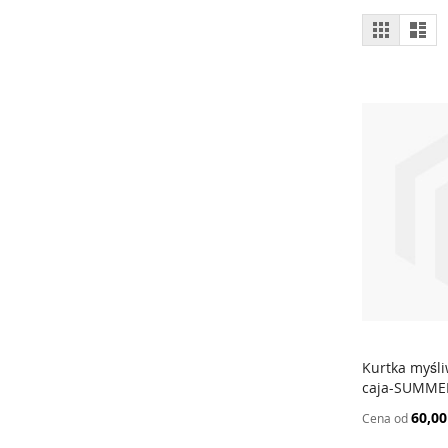
Zobacz
Siatka
List
jako
Kurtka myśli
caja-SUMME
Dodaj do
60,00
Cena od