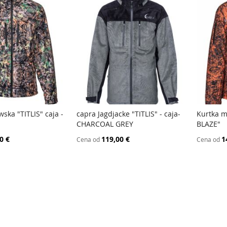
ska "TITLIS" caja -
capra Jagdjacke "TITLIS" - caja-
Kurtka m
PORÓWNAJ
PORÓWNAJ
CHARCOAL GREY
BLAZE"
 koszyka
Dodaj do koszyka
Dodaj
0 €
119,00 €
1
Cena od
Cena od