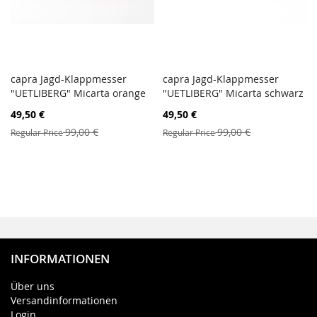
capra Jagd-Klappmesser
capra Jagd-Klappmesser
PORÓWNAJ
PORÓ
"UETLIBERG" Micarta orange
Dodaj do koszyka
"UETLIBERG" Micarta schwarz
Dodaj do koszyka
Special
Special
49,50 €
49,50 €
Price
Price
99,00 €
99,00 €
Regular Price
Regular Price
INFORMATIONEN
Über uns
Versandinformationen
Login