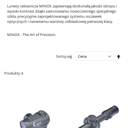
Lunety celownicze MINOX zapewniają doskonałą jakość obrazu i
wysoki kontrast dzięki zastosowaniu nowoczesnego specjalnego
szkła, precyzyjnie zaprojektowanego systemu soczewek
optycznych i naniesieniu warstwy odblaskowej pierwszej klasy.
MINOX - The Art of Precision
Ust
Sortuj wg
kier
male
Produkty
4