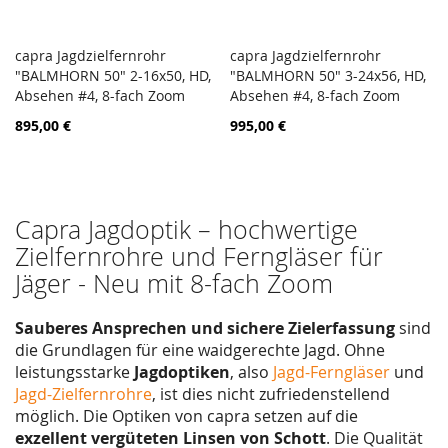
capra Jagdzielfernrohr
capra Jagdzielfernrohr
PORÓWNAJ
PORÓ
"BALMHORN 50" 2-16x50, HD,
Dodaj do koszyka
"BALMHORN 50" 3-24x56, HD,
Dodaj do koszyka
Absehen #4, 8-fach Zoom
Absehen #4, 8-fach Zoom
895,00 €
995,00 €
Capra Jagdoptik – hochwertige
Zielfernrohre und Ferngläser für
Jäger - Neu mit 8-fach Zoom
Sauberes Ansprechen und sichere Zielerfassung
sind
die Grundlagen für eine waidgerechte Jagd. Ohne
leistungsstarke
Jagdoptiken
, also
Jagd-Ferngläser
und
Jagd-Zielfernrohre
, ist dies nicht zufriedenstellend
möglich. Die Optiken von capra setzen auf die
exzellent vergüteten Linsen von Schott
. Die Qualität