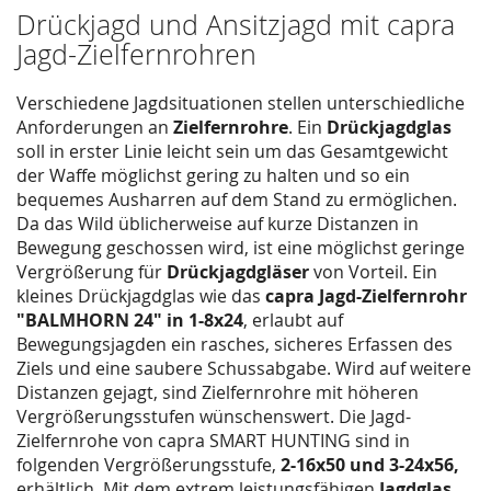
Drückjagd und Ansitzjagd mit capra
Jagd-Zielfernrohren
Verschiedene Jagdsituationen stellen unterschiedliche
Anforderungen an
Zielfernrohre
. Ein
Drückjagdglas
soll in erster Linie leicht sein um das Gesamtgewicht
der Waffe möglichst gering zu halten und so ein
bequemes Ausharren auf dem Stand zu ermöglichen.
Da das Wild üblicherweise auf kurze Distanzen in
Bewegung geschossen wird, ist eine möglichst geringe
Vergrößerung für
Drückjagdgläser
von Vorteil. Ein
kleines Drückjagdglas wie das
capra Jagd-Zielfernrohr
"BALMHORN 24" in 1-8x24
, erlaubt auf
Bewegungsjagden ein rasches, sicheres Erfassen des
Ziels und eine saubere Schussabgabe. Wird auf weitere
Distanzen gejagt, sind Zielfernrohre mit höheren
Vergrößerungsstufen wünschenswert. Die Jagd-
Zielfernrohe von capra SMART HUNTING sind in
folgenden Vergrößerungsstufe,
2-16x50 und 3-24x56,
erhältlich. Mit dem extrem leistungsfähigen
Jagdglas