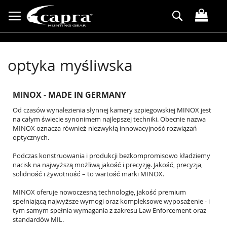
Przejdź
Search
do
treści
optyka myśliwska
MINOX - MADE IN GERMANY
Od czasów wynalezienia słynnej kamery szpiegowskiej MINOX jest
na całym świecie synonimem najlepszej techniki. Obecnie nazwa
MINOX oznacza również niezwykłą innowacyjność rozwiązań
optycznych.
Podczas konstruowania i produkcji bezkompromisowo kładziemy
nacisk na najwyższą możliwą jakość i precyzję. Jakość, precyzja,
solidność i żywotność – to wartość marki MINOX.
MINOX oferuje nowoczesną technologię, jakość premium
spełniającą najwyższe wymogi oraz kompleksowe wyposażenie - i
tym samym spełnia wymagania z zakresu Law Enforcement oraz
standardów MIL.