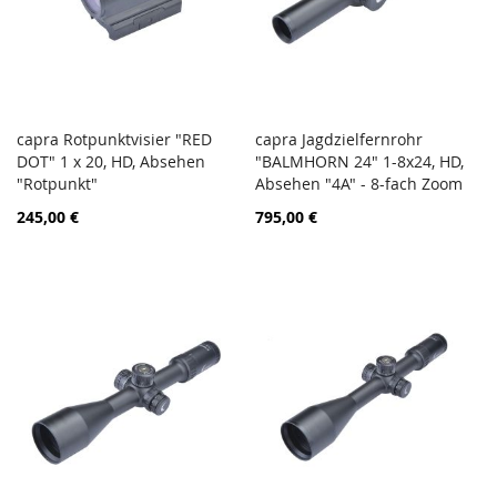
capra Rotpunktvisier "RED
capra Jagdzielfernrohr
PORÓWNAJ
PORÓ
DOT" 1 x 20, HD, Absehen
Dodaj do koszyka
"BALMHORN 24" 1-8x24, HD,
Dodaj do koszyka
"Rotpunkt"
Absehen "4A" - 8-fach Zoom
245,00 €
795,00 €