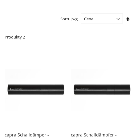
Ust
Sortuj wg
kier
male
Produkty
2
capra Schalldämper -
capra Schalldämpfer -