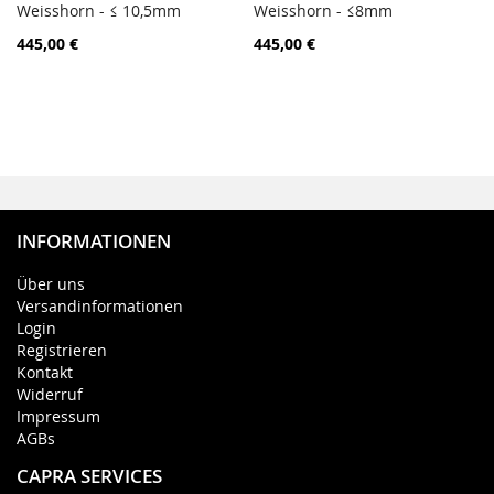
PORÓWNAJ
PORÓ
Weisshorn - ≤ 10,5mm
Dodaj do koszyka
Weisshorn - ≤8mm
Dodaj do koszyka
445,00 €
445,00 €
INFORMATIONEN
Über uns
Versandinformationen
Login
Registrieren
Kontakt
Widerruf
Impressum
AGBs
CAPRA SERVICES