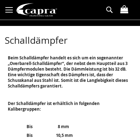
Przejdź
Search
do
treści
Schalldämpfer
Beim Schalldämpfer handelt es sich um ein sogenannter
„Overbarell-Schalldämpfer“, der nebst dem Hauptteil aus 3
Dämpfermodulen besteht. Die Dämmleistung ist bis 32 dB.
Eine wichtige Eigenschaft des Dämpfers ist, dass der
Schusskanal aus Stahl ist. Somit ist die Langlebigkeit dieses
Schalldämpfers garantiert.
Der Schalldämpfer ist erhältlich in folgenden
Kalibergruppen:
Bis 8 mm
Bis 10,5 mm