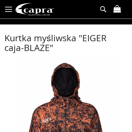
Przejdź
Search
do
treści
Kurtka myśliwska "EIGER
caja-BLAZE"
Przejdź
na
koniec
galerii