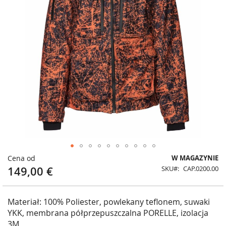
Przejdź
Cena od
W MAGAZYNIE
na
149,00 €
SKU
CAP.0200.00
początek
galerii
Materiał: 100% Poliester, powlekany teflonem, suwaki
YKK, membrana półprzepuszczalna PORELLE, izolacja
3M