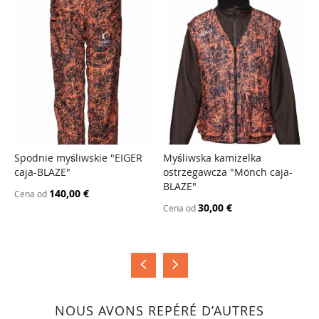
Spodnie myśliwskie "EIGER
Myśliwska kamizelka
K
caja-BLAZE"
ostrzegawcza "Mönch caja-
"
PORÓWNAJ
PORÓWNAJ
BLAZE"
140,00 €
Cena od
C
30,00 €
Cena od
NOUS AVONS REPÉRÉ D’AUTRES