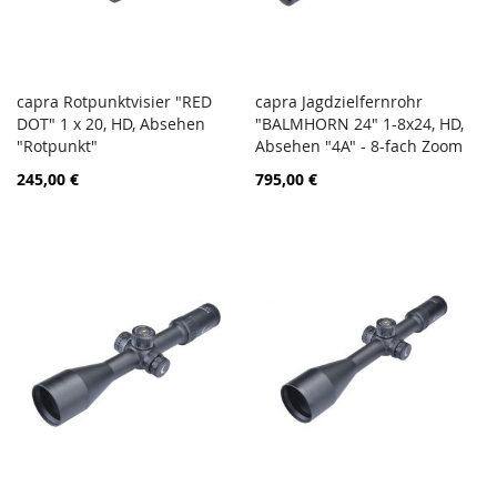
capra Rotpunktvisier "RED
capra Jagdzielfernrohr
PORÓWNAJ
PORÓ
DOT" 1 x 20, HD, Absehen
Dodaj do koszyka
"BALMHORN 24" 1-8x24, HD,
Dodaj do koszyka
"Rotpunkt"
Absehen "4A" - 8-fach Zoom
245,00 €
795,00 €