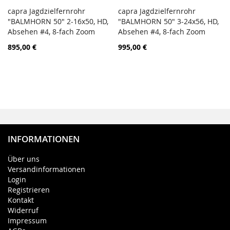
capra Jagdzielfernrohr
capra Jagdzielfernrohr
PORÓWNAJ
PORÓ
"BALMHORN 50" 2-16x50, HD,
Dodaj do koszyka
"BALMHORN 50" 3-24x56, HD,
Dodaj do koszyka
Absehen #4, 8-fach Zoom
Absehen #4, 8-fach Zoom
895,00 €
995,00 €
INFORMATIONEN
Über uns
Versandinformationen
Login
Registrieren
Kontakt
Widerruf
Impressum