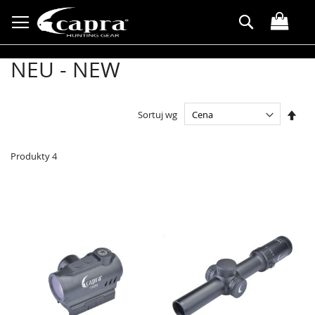
Przejdź
Search
do
treści
NEU - NEW
Ust
Sortuj wg
kier
male
Produkty
4