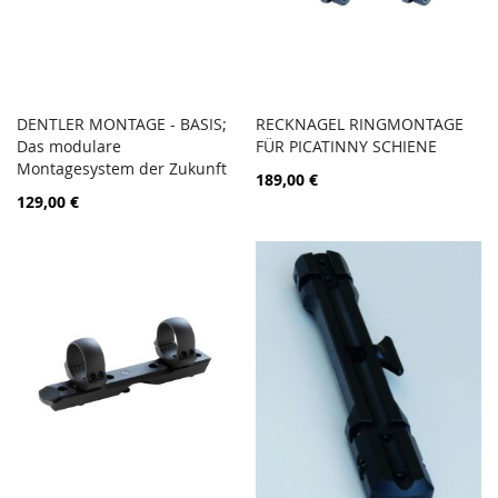
DENTLER MONTAGE - BASIS;
RECKNAGEL RINGMONTAGE
PORÓWNAJ
PORÓ
Das modulare
Dodaj do koszyka
FÜR PICATINNY SCHIENE
Dodaj do koszyka
Montagesystem der Zukunft
189,00 €
129,00 €