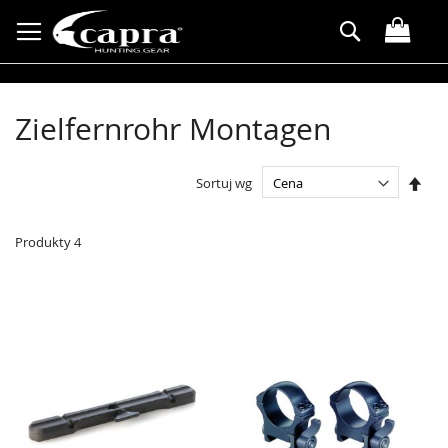
Przejdź
Search
do
treści
Zielfernrohr Montagen
Ust
Sortuj wg
kier
male
Produkty
4