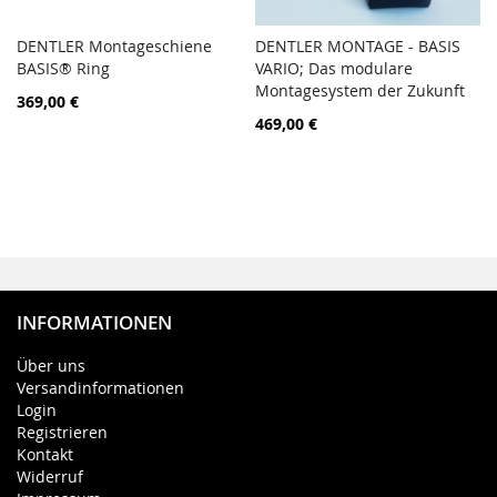
DENTLER Montageschiene
DENTLER MONTAGE - BASIS
PORÓWNAJ
PORÓ
BASIS® Ring
Dodaj do koszyka
VARIO; Das modulare
Dodaj do koszyka
Montagesystem der Zukunft
369,00 €
469,00 €
INFORMATIONEN
Über uns
Versandinformationen
Login
Registrieren
Kontakt
Widerruf