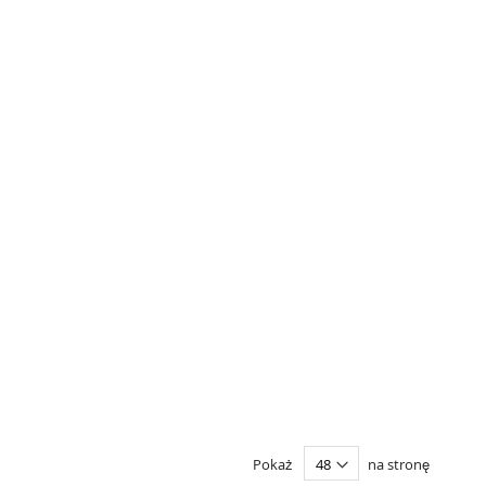
Pokaż
na stronę