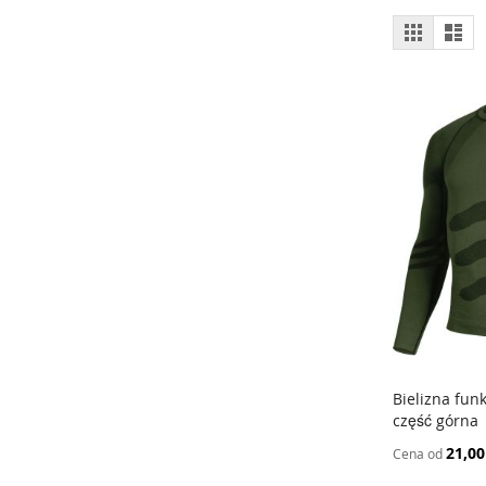
Zobacz
Siatka
List
jako
Bielizna fun
część górna
Dodaj do
21,00
Cena od