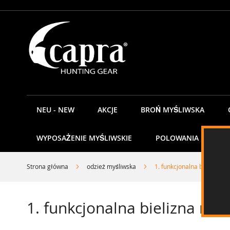
Przejdź
do
treści
NEU - NEW
AKCJE
BROŃ MYŚLIWSKA
WYPOSAŻENIE MYŚLIWSKIE
POLOWANIA
K
Strona główna
odzież myśliwska
1. funkcjonalna bielizna 
1. funkcjonalna bielizna my