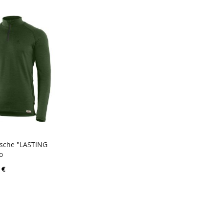
sche "LASTING
PORÓWNAJ
o
 koszyka
 €