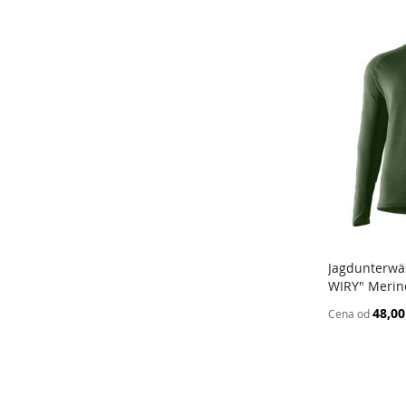
Jagdunterwä
WIRY" Merin
Dodaj do
48,00
Cena od