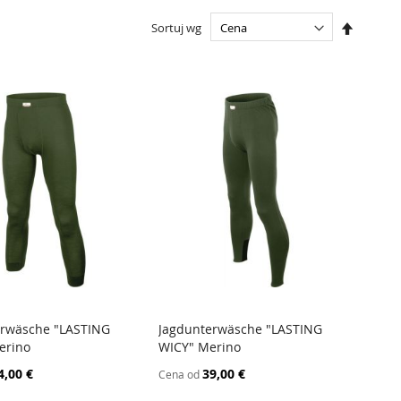
Ustaw
Sortuj wg
kierunek
malejący
erwäsche "LASTING
Jagdunterwäsche "LASTING
PORÓWNAJ
PORÓWNAJ
erino
WICY" Merino
 do koszyka
Dodaj do koszyka
4,00 €
39,00 €
Cena od