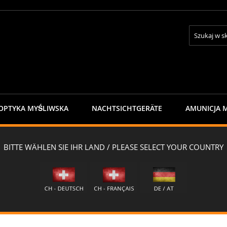
Search
OPTYKA MYŚLIWSKA
NACHTSICHTGERÄTE
AMUNICJA 
ONTAKTE
NEWSLETTER
myśliwska warstwowa
śliwska warstwowa