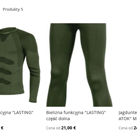
a
Produkty
5
kcyjna "LASTING"
Bielizna funkcyjna "LASTING"
Jagdunt
PORÓWNAJ
PORÓWNAJ
część dolna
ATOK" M
 koszyka
Dodaj do koszyka
Dodaj
 €
21,00 €
2
Cena od
Cena od