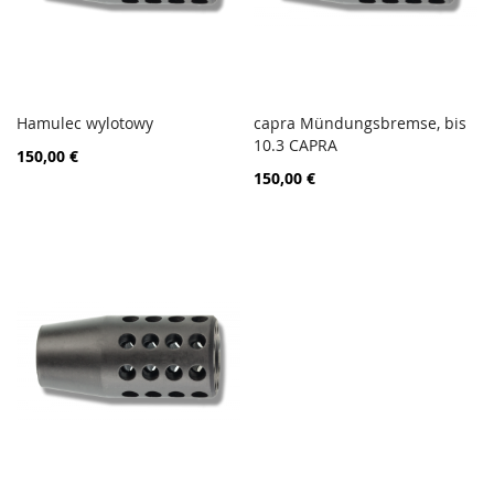
Hamulec wylotowy
capra Mündungsbremse, bis
PORÓWNAJ
PORÓ
Dodaj do koszyka
10.3 CAPRA
Dodaj do koszyka
150,00 €
150,00 €