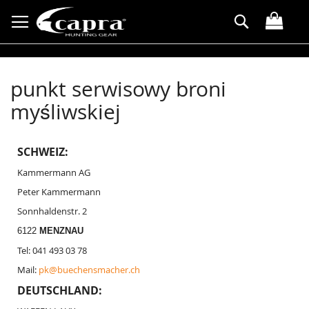
Przejdź
Search
do
treści
punkt serwisowy broni
myśliwskiej
SCHWEIZ:
Kammermann AG
Peter Kammermann
Sonnhaldenstr. 2
6122
MENZNAU
Tel: 041 493 03 78
Mail:
pk@buechensmacher.ch
DEUTSCHLAND: