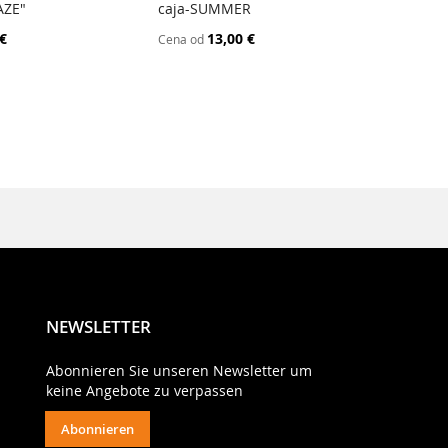
AZE"
caja-SUMMER
PALÜ"
 €
13,00 €
Cena od
Cena o
NEWSLETTER
Abonnieren Sie unseren Newsletter um
keine Angebote zu verpassen
Abonnieren