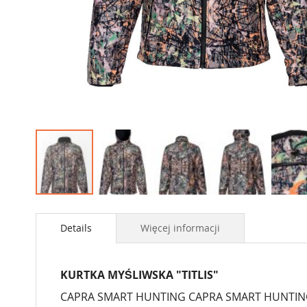
Przejdź
na
początek
Details
Więcej informacji
galerii
KURTKA MYŚLIWSKA "TITLIS"
CAPRA SMART HUNTING CAPRA SMART HUNTING post