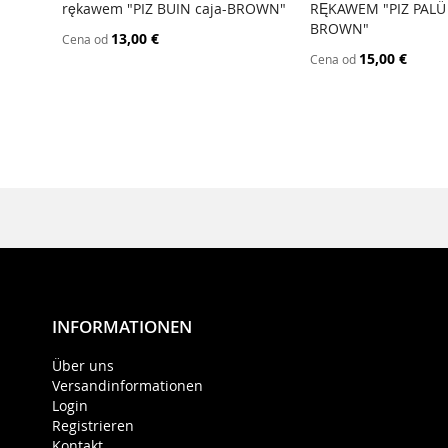
rękawem "PIZ BUIN caja-BROWN"
RĘKAWEM "PIZ PALÜ 
BROWN"
13,00 €
Cena od
15,00 €
Cena od
INFORMATIONEN
Über uns
Versandinformationen
Login
Registrieren
Kontakt