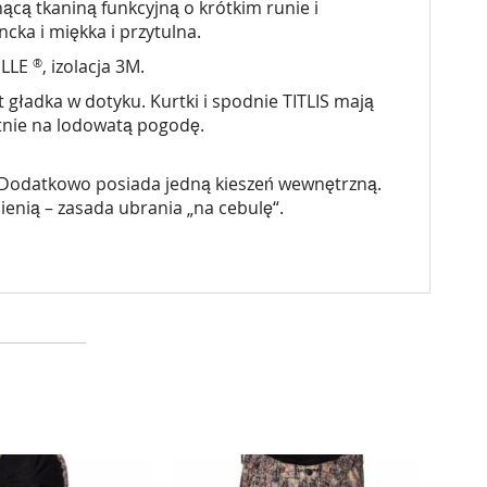
nącą tkaniną funkcyjną o krótkim runie i
cka i miękka i przytulna.
®
ELLE
, izolacja 3M.
gładka w dotyku. Kurtki i spodnie TITLIS mają
tnie na lodowatą pogodę.
u. Dodatkowo posiada jedną kieszeń wewnętrzną.
enią – zasada ubrania „na cebulę“.