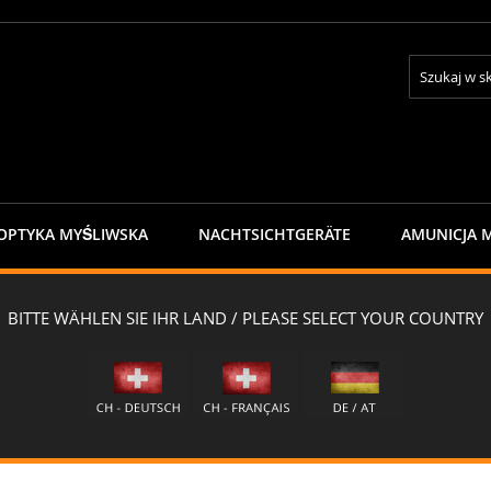
Search
OPTYKA MYŚLIWSKA
NACHTSICHTGERÄTE
AMUNICJA 
ONTAKTE
NEWSLETTER
Kurtka myśliwska "TITLIS" caja - FALL
ja - FALL