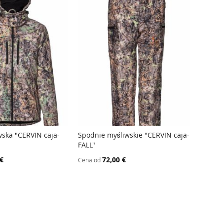
wska "CERVIN caja-
Spodnie myśliwskie "CERVIN caja-
KOSZ
FALL"
RĘKAW
NAJ
PORÓWNAJ
FALL"
 €
72,00 €
Cena od
Cena o