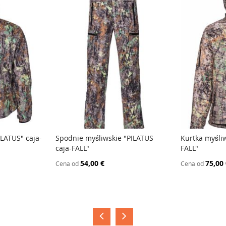
ILATUS" caja-
Spodnie myśliwskie "PILATUS
Kurtka myśli
caja-FALL"
FALL"
PORÓWNAJ
PORÓW
54,00 €
75,00
Cena od
Cena od