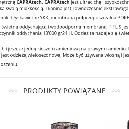
nętrzną
CAPRAtech.
CAPRAtech
jest ultracichą , szybkosch
ka swoją miękkością. Tkanina jest równocześnie ekstrawagan
, zamki błyskawiczne YKK, membrana półprzepuszczalna POR
 e świetną oddychającą i wodoodporną membraną. TITLIS jest 
nnik oddychania 13’000 g/24 H. Odzież ta nadaje się świe
siach i jeszcze jedną kieszeń ramieniową na prawym ramieni
jest odzieżą wielosezonową. Może być używana wiosną i jesi
noszeniu.
PRODUKTY POWIĄZANE