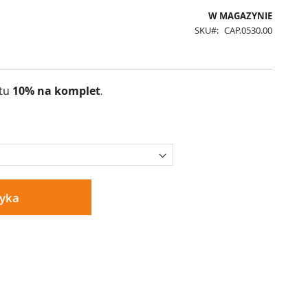
W MAGAZYNIE
SKU
CAP.0530.00
atu
10% na komplet
.
zyka