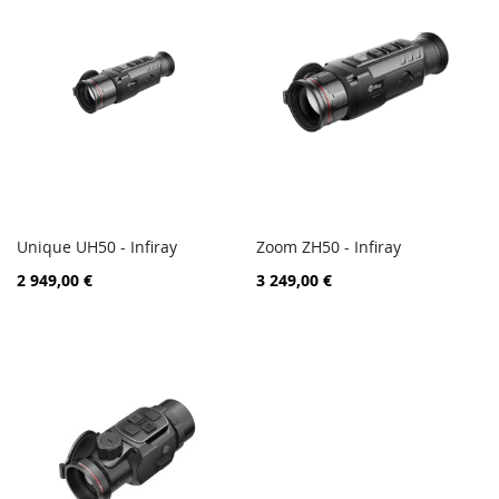
Unique UH50 - Infiray
Zoom ZH50 - Infiray
PORÓWNAJ
PORÓ
Dodaj do koszyka
Dodaj do koszyka
2 949,00 €
3 249,00 €