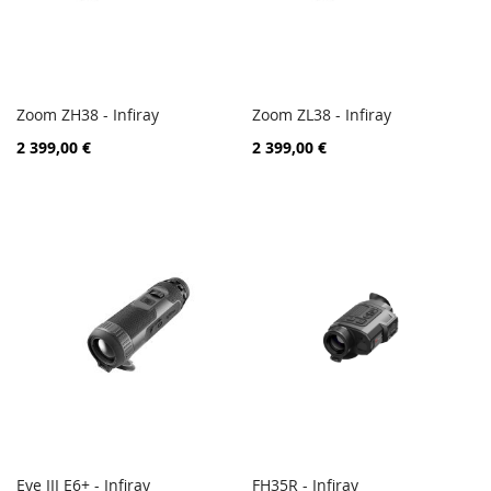
Zoom ZH38 - Infiray
Zoom ZL38 - Infiray
PORÓWNAJ
PORÓ
Dodaj do koszyka
Dodaj do koszyka
2 399,00 €
2 399,00 €
Eye III E6+ - Infiray
FH35R - Infiray