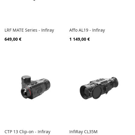
LRF MATE Series - Infiray
Affo AL19 - Infiray
PORÓWNAJ
PORÓ
Dodaj do koszyka
Dodaj do koszyka
649,00 €
1 149,00 €
CTP 13 Clip-on - Infiray
InfiRay CL35M