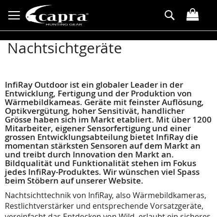
Przejdź
Search
do
treści
Nachtsichtgeräte
InfiRay Outdoor ist ein globaler Leader in der
Entwicklung, Fertigung und der Produktion von
Wärmebildkameas. Geräte mit feinster Auflösung,
Optikvergütung, hoher Sensitivät, handlicher
Grösse haben sich im Markt etabliert. Mit über 1200
Mitarbeiter, eigener Sensorfertigung und einer
grossen Entwicklungsabteilung bietet InfiRay die
momentan stärksten Sensoren auf dem Markt an
und treibt durch Innovation den Markt an.
Bildqualität und Funktionalität stehen im Fokus
jedes InfiRay-Produktes. Wir wünschen viel Spass
beim Stöbern auf unserer Website.
Nachtsichttechnik von InfiRay, also Wärmebildkameras,
Restlichtverstärker und entsprechende Vorsatzgeräte,
vereinfacht das Entdecken von Wild, erlaubt ein sicheres