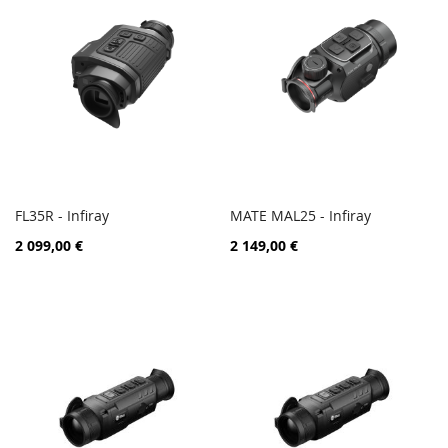
FL35R - Infiray
MATE MAL25 - Infiray
PORÓWNAJ
PORÓ
Dodaj do koszyka
Dodaj do koszyka
2 099,00 €
2 149,00 €