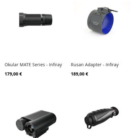
Okular MATE Series - Infiray
Rusan Adapter - Infiray
PORÓWNAJ
PORÓ
Dodaj do koszyka
Dodaj do koszyka
179,00 €
189,00 €