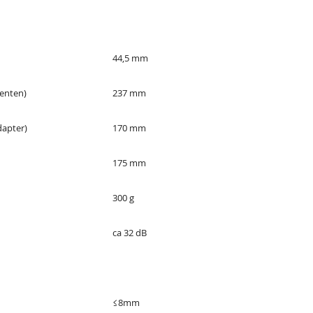
44,5 mm
enten)
237 mm
dapter)
170 mm
175 mm
300 g
ca 32 dB
≤8mm