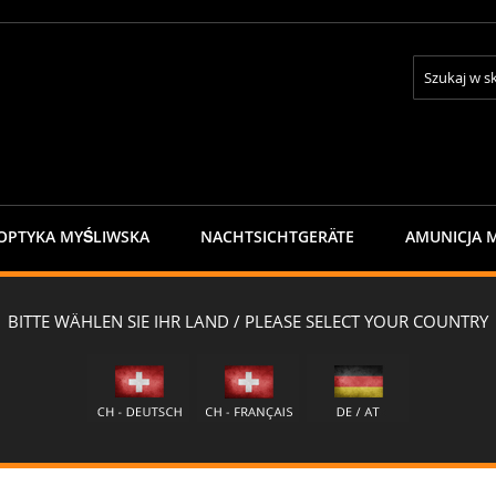
Search
OPTYKA MYŚLIWSKA
NACHTSICHTGERÄTE
AMUNICJA 
ONTAKTE
NEWSLETTER
mpfer - Weisshorn - ≤8mm
shorn - ≤8mm