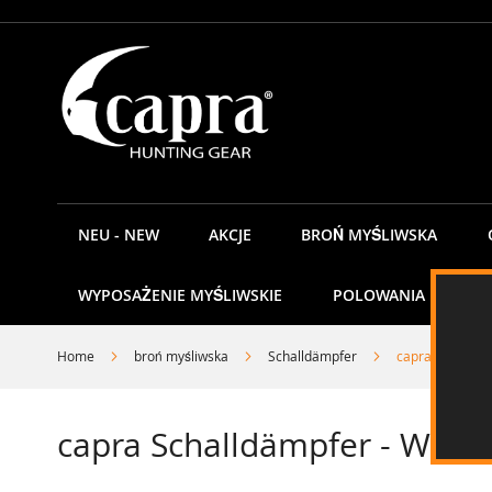
Przejdź
do
treści
NEU - NEW
AKCJE
BROŃ MYŚLIWSKA
WYPOSAŻENIE MYŚLIWSKIE
POLOWANIA
K
Home
broń myśliwska
Schalldämpfer
capra Schalldä
capra Schalldämpfer - Weis