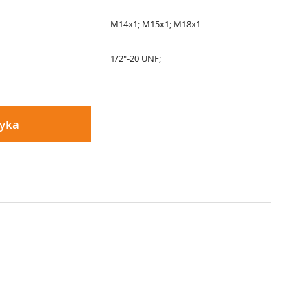
M14x1; M15x1; M18x1
1/2"-20 UNF;
zyka