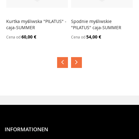
Kurtka myśliwska "PILATUS" -
Spodnie myśliwskie
c
caja-SUMMER
"PILATUS" caja-SUMMER
c
60,00 €
54,00 €
Cena od
Cena od
C
INFORMATIONEN