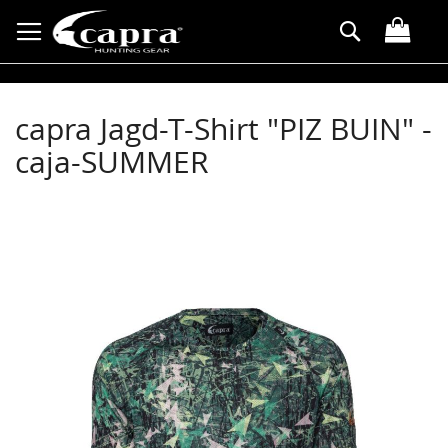
Przejdź
Search
do
treści
capra Jagd-T-Shirt "PIZ BUIN" -
caja-SUMMER
Przejdź
na
koniec
galerii