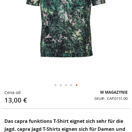
Przejdź
Cena od
W MAGAZYNIE
na
13,00 €
SKU
CAP.0151.00
początek
galerii
Das capra funktions T-Shirt eignet sich sehr für die
Jagd. capra Jagd T-Shirts eignen sich für Damen und