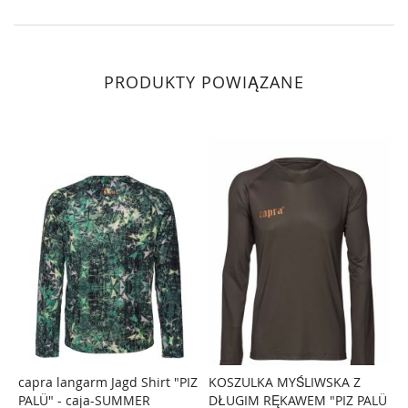
PRODUKTY POWIĄZANE
capra langarm Jagd Shirt "PIZ
KOSZULKA MYŚLIWSKA Z
K
PALÜ" - caja-SUMMER
DŁUGIM RĘKAWEM "PIZ PALÜ
r
PORÓWNAJ
PORÓWNAJ