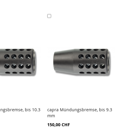
Ajouter
Ajo
au
au
panier
pan
gsbremse, bis 10.3
capra Mündungsbremse, bis 9.3
CAPRA
mm
Rinds
R
AJOUTER
AU
150,00 CHF
79,00
RATEUR
COMPARATEUR