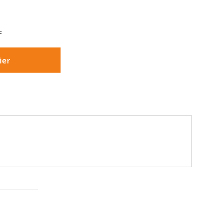
F
ier