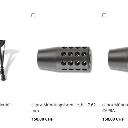
Ajouter
Ajouter
au
au
panier
panier
double
capra Mündungsbremse, bis 7.62
capra Mündun
mm
CAPRA
AJOUTER
AJOUTE
AU
AU
150,00 CHF
150,00 CHF
COMPARATEUR
COMPA