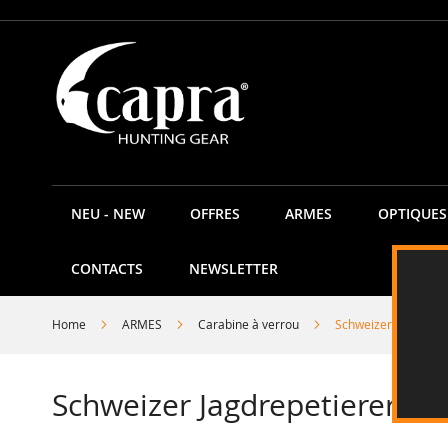
Allez
au
contenu
NEU - NEW
OFFRES
ARMES
OPTIQUES
CONTACTS
NEWSLETTER
Home
ARMES
Carabine à verrou
Schweizer Jagdrep
Schweizer Jagdrepetierer