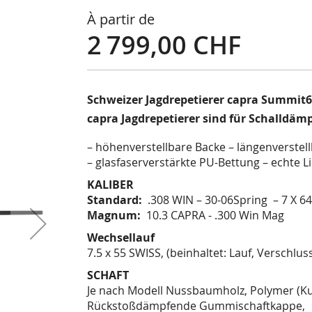
À partir de
2 799,00 CHF
Schweizer Jagdrepetierer capra Summit6 
capra Jagdrepetierer sind für Schalldä
– höhenverstellbare Backe – längenverstel
– glasfaserverstärkte PU-Bettung – echte Li
KALIBER
Standard:
.308 WIN – 30-06Spring – 7 X 64 
Magnum:
10.3 CAPRA - .300 Win Mag
Wechsellauf
7.5 x 55 SWISS, (beinhaltet: Lauf, Verschlus
SCHAFT
Je nach Modell Nussbaumholz, Polymer (Kun
Rückstoßdämpfende Gummischaftkappe,