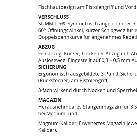
Fischhautdesign am Pistolengriff und Vord
VERSCHLUSS
SUMMIT 6®: Symmetrisch angeordneter 6-Wa
60°-Öffnungswinkel, kurzer Schlagweg für e
Doppelspannkurve für angenehmes Repeti
ABZUG
Feinabzug: Kurzer, trockener Abzug mit Ab
Auslöseweg. Eingestellt auf 0,3 – 0,5 mm A
SICHERUNG
Ergonomisch ausgebildete 3-Punkt-Sicheru
(Rückstecher) am Pistolengriff;
3-fach wirkend durch Nocken und Sperrheb
MAGAZIN
Herausnehmbares Stangenmagazin für 3 Sc
bei Medium- und
Magnum-Kaliber. Erweitertes Magazin jeweils
Kaliber).