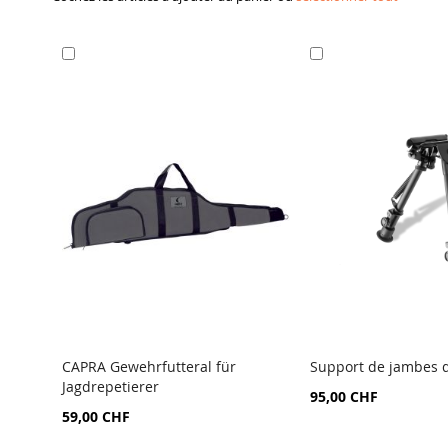
Ajouter
Ajouter
au
au
panier
panier
CAPRA Gewehrfutteral für
Support de jambes 
Jagdrepetierer
AJOUTER
AJOUTER
95,00 CHF
AU
AU
59,00 CHF
COMPARATEUR
COMPARATEUR