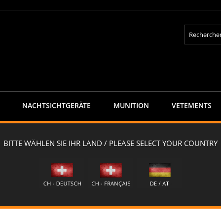
Rechercher
NACHTSICHTGERÄTE
MUNITION
VETEMENTS
etierer CAPRA SUMMIT6 "MATTERHORN" - Schichtholz DUNKELGRÜN
 CAPRA SUMMIT6 "MATTERHORN" 