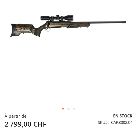
Skip
À partir de
EN STOCK
to
2 799,00 CHF
SKU
CAP.3002.04
the
beginning