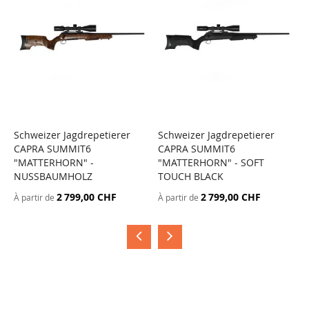
Schweizer Jagdrepetierer
Schweizer Jagdrepetierer
S
CAPRA SUMMIT6
CAPRA SUMMIT6
C
"MATTERHORN" -
"MATTERHORN" - SOFT
"
NUSSBAUMHOLZ
TOUCH BLACK
D
2 799,00 CHF
2 799,00 CHF
À partir de
À partir de
À