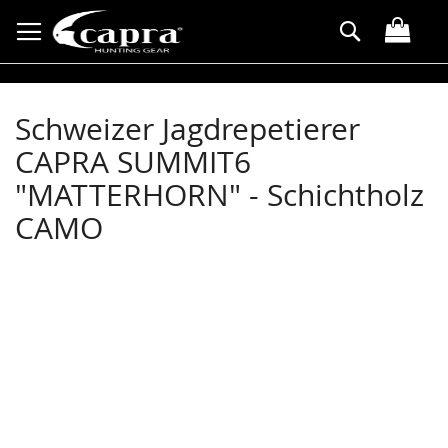
Allez
Rechercher
au
contenu
Schweizer Jagdrepetierer
CAPRA SUMMIT6
"MATTERHORN" - Schichtholz
CAMO
Skip
to
the
end
of
the
images
gallery