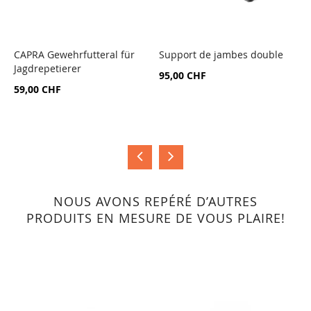
CAPRA Gewehrfutteral für
Support de jambes double
c
Jagdrepetierer
7
AJOUTER
AJOUTER
95,00 CHF
AU
AU
59,00 CHF
1
COMPARATEUR
COMPARATEUR
NOUS AVONS REPÉRÉ D’AUTRES
PRODUITS EN MESURE DE VOUS PLAIRE!