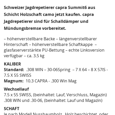
of
the
Schweizer Jagdrepetierer capra Summit6 aus
images
Schicht Holzschaft camo jetzt kaufen. capra
gallery
Jagdrepetierer sind für Schalldämper und
Mündungsbremse vorbereitet.
– höhenverstellbare Backe – längenverstellbarer
Hinterschaft – höhenverstellbare Schaftkappe –
glasfaserverstärkte PU-Bettung – echte Linksversion
verfügbar – ca. 3.5 kg
KALIBER
Standard:
.308 WIN – 30-06Spring – 7 X 64 – 8 X 57IS -
7.5 X 55 SWISS
Magnum:
10.3 CAPRA - .300 Win Mag
Wechsellauf
7.5 x 55 SWISS, (beinhaltet: Lauf, Verschluss, Magazin)
.308 WIN und .30-06, (beinhaltet: Lauf und Magazin)
SCHAFT
Je nach Modell Nussbaumholz, Holz beschichtet oder