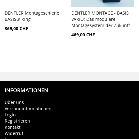
DENTLER Montageschiene
DENTLER MONTAGE - BASIS
AJOUTER
AJOU
BASIS® Ring
Ajouter au panier
VARIO; Das modulare
Ajouter au panier
AU
AU
Montagesystem der Zukunft
369,00 CHF
COMPARATEUR
COMP
469,00 CHF
INFORMATIONEN
Über uns
Versandinformationen
Login
Registrieren
Kontakt
Widerruf