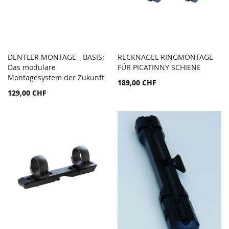
DENTLER MONTAGE - BASIS;
RECKNAGEL RINGMONTAGE
AJOUTER
AJOU
Das modulare
Ajouter au panier
FÜR PICATINNY SCHIENE
Ajouter au panier
AU
AU
Montagesystem der Zukunft
189,00 CHF
COMPARATEUR
COMP
129,00 CHF