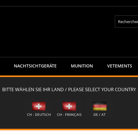
Rechercher
NACHTSICHTGERÄTE
MUNITION
VETEMENTS
n
capra Mündungsbremse, bis 7.62 mm
s 7.62 mm