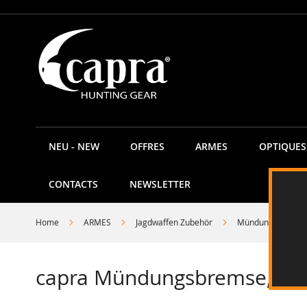
Allez
au
contenu
NEU - NEW
OFFRES
ARMES
OPTIQUES
CONTACTS
NEWSLETTER
Home
ARMES
Jagdwaffen Zubehör
Mündungsbremse
capra Mündungsbremse, bi