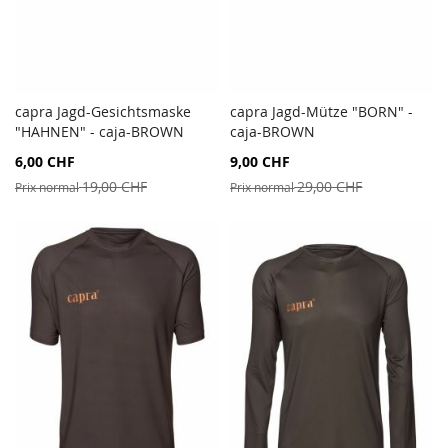
capra Jagd-Gesichtsmaske
capra Jagd-Mütze "BORN" -
AJOUTER
AJOU
"HAHNEN" - caja-BROWN
Ajouter au panier
caja-BROWN
Ajouter au panier
AU
AU
Prix
Prix
6,00 CHF
9,00 CHF
COMPARATEUR
COMP
Spécial
Spécial
19,00 CHF
29,00 CHF
Prix normal
Prix normal