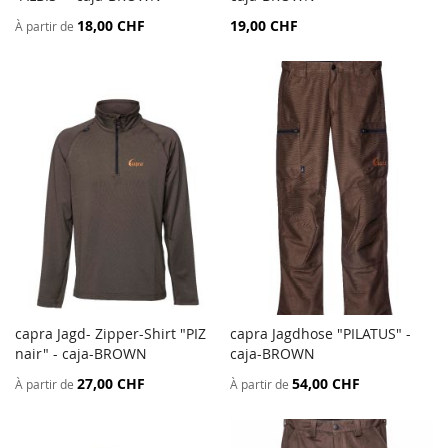
AU
AU
18,00 CHF
19,00 CHF
À partir de
COMPARATEUR
COMP
capra Jagd- Zipper-Shirt "PIZ
capra Jagdhose "PILATUS" -
AJOUTER
AJOU
nair" - caja-BROWN
Ajouter au panier
caja-BROWN
Ajouter au panier
AU
AU
27,00 CHF
54,00 CHF
À partir de
À partir de
COMPARATEUR
COMP