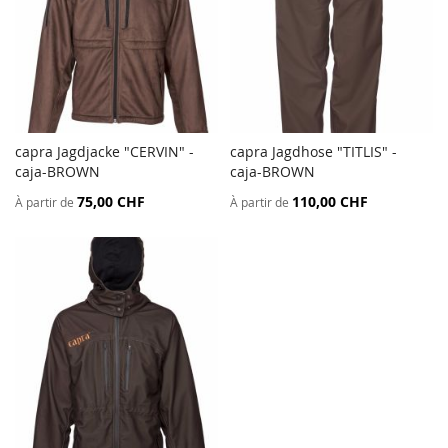
capra Jagdjacke "CERVIN" -
capra Jagdhose "TITLIS" -
AJOUTER
AJOU
caja-BROWN
Ajouter au panier
caja-BROWN
Ajouter au panier
AU
AU
75,00 CHF
110,00 CHF
À partir de
À partir de
COMPARATEUR
COMP