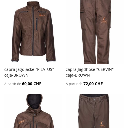
capra Jagdjacke "PILATUS" -
capra Jagdhose "CERVIN" -
AJOUTER
AJOU
caja-BROWN
Ajouter au panier
caja-BROWN
Ajouter au panier
AU
AU
60,00 CHF
72,00 CHF
À partir de
À partir de
COMPARATEUR
COMP