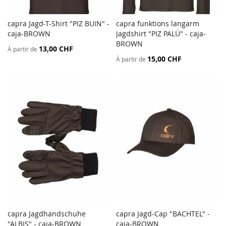
capra Jagd-T-Shirt "PIZ BUIN" -
capra funktions langarm
AJOUTER
AJOU
caja-BROWN
Ajouter au panier
Jagdshirt "PIZ PALÜ" - caja-
Ajouter au panier
AU
AU
BROWN
13,00 CHF
À partir de
COMPARATEUR
COMP
15,00 CHF
À partir de
capra Jagdhandschuhe
capra Jagd-Cap "BACHTEL" -
AJOUTER
AJOU
"ALBIS" - caja-BROWN
Ajouter au panier
caja-BROWN
Ajouter au panier