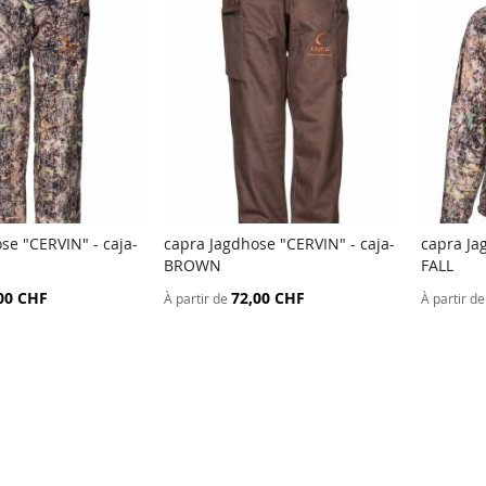
se "CERVIN" - caja-
capra Jagdhose "CERVIN" - caja-
capra Ja
AJOUTER
AJOUTER
BROWN
FALL
u panier
Ajouter au panier
Ajout
AU
AU
00 CHF
72,00 CHF
À partir de
À partir de
COMPARATEUR
COMPARATEUR