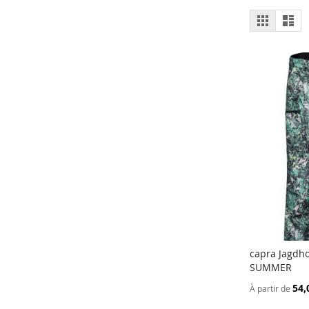
Affiche
Grille
List
en
capra Jagdho
SUMMER
Ajouter a
54,
À partir de