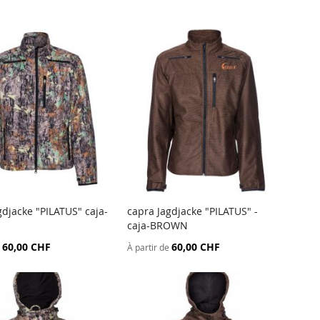
gdjacke "PILATUS" caja-
capra Jagdjacke "PILATUS" -
AJOUTER
AJOUTER
caja-BROWN
er au panier
Ajouter au panier
AU
AU
60,00 CHF
60,00 CHF
À partir de
COMPARATEUR
COMPARATEU