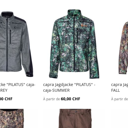
cke "PILATUS" caja-
capra Jagdjacke "PILATUS" -
capra Ja
AJOUTER
AJOUTER
GREY
caja-SUMMER
FALL
u panier
Ajouter au panier
Ajout
AU
AU
00 CHF
60,00 CHF
À partir de
À partir de
COMPARATEUR
COMPARATEUR