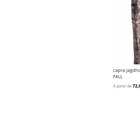
capra Jagdho
FALL
Ajouter a
72,
À partir de