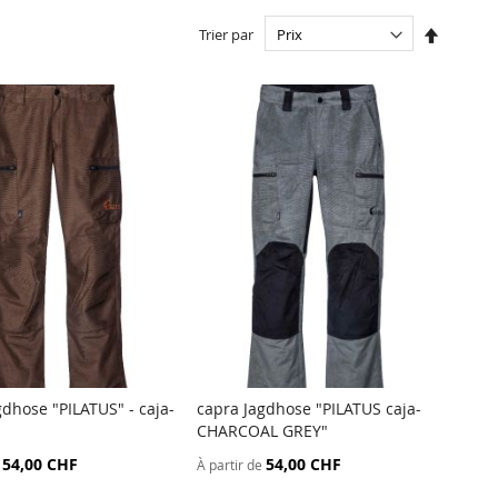
Par
Trier par
ordre
décroiss
gdhose "PILATUS" - caja-
capra Jagdhose "PILATUS caja-
AJOUTER
AJOUTER
CHARCOAL GREY"
er au panier
Ajouter au panier
AU
AU
54,00 CHF
54,00 CHF
À partir de
COMPARATEUR
COMPARATEU