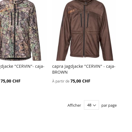
gdjacke "CERVIN"- caja-
capra Jagdjacke "CERVIN" - caja-
AJOUTER
AJOUTER
BROWN
er au panier
Ajouter au panier
AU
AU
75,00 CHF
75,00 CHF
À partir de
COMPARATEUR
COMPARATEU
Afficher
par page