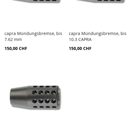
capra Mündungsbremse, bis
capra Mündungsbremse, bis
AJOUTER
AJOU
7.62 mm
Ajouter au panier
10.3 CAPRA
Ajouter au panier
AU
AU
150,00 CHF
150,00 CHF
COMPARATEUR
COMP