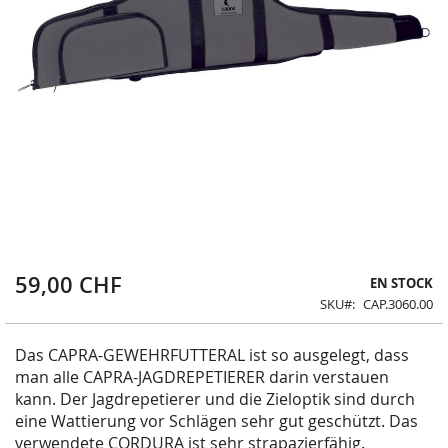
59,00 CHF
Skip
EN STOCK
to
SKU
CAP.3060.00
the
beginning
Das CAPRA-GEWEHRFUTTERAL ist so ausgelegt, dass
of
the
man alle CAPRA-JAGDREPETIERER darin verstauen
images
kann. Der Jagdrepetierer und die Zieloptik sind durch
gallery
eine Wattierung vor Schlägen sehr gut geschützt.
Das
verwendete CORDURA ist sehr strapazierfähig.