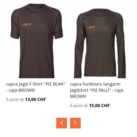
capra Jagd-T-Shirt "PIZ BUIN"
capra funktions langarm
c
- caja-BROWN
Jagdshirt "PIZ PALÜ" - caja-
-
BROWN
13,00 CHF
À partir de
À
15,00 CHF
À partir de