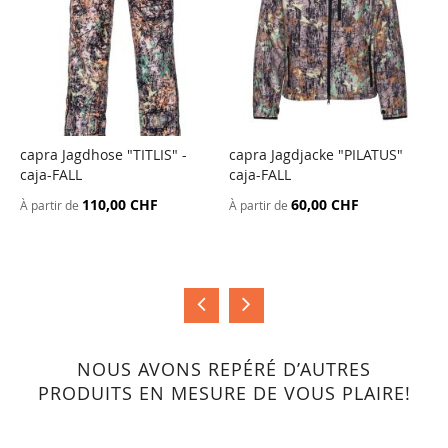
capra Jagdhose "TITLIS" -
capra Jagdjacke "PILATUS"
c
caja-FALL
caja-FALL
c
AJOUTER
AJOUTER
AU
AU
110,00 CHF
60,00 CHF
À partir de
À partir de
À
COMPARATEUR
COMPARATEUR
NOUS AVONS REPÉRÉ D’AUTRES
PRODUITS EN MESURE DE VOUS PLAIRE!