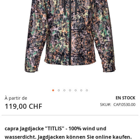
Skip
À partir de
EN STOCK
to
119,00 CHF
SKU
CAP.0530.00
the
beginning
of
the
capra Jagdjacke "TITLIS" - 100% wind und
images
wasserdicht. Jagdjacken können Sie online kaufen.
gallery