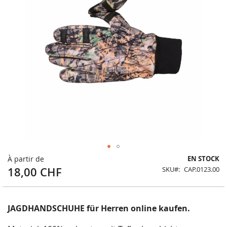
Skip
À partir de
EN STOCK
to
18,00 CHF
SKU
CAP.0123.00
the
beginning
of
the
JAGDHANDSCHUHE für Herren online kaufen.
images
gallery