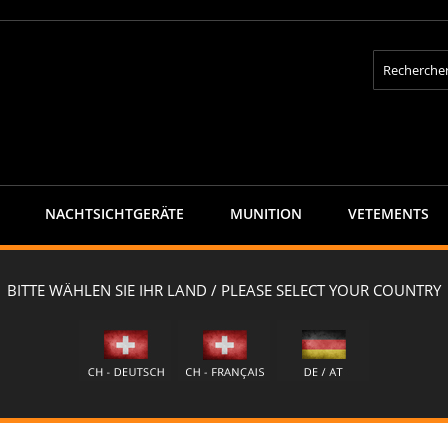
Rechercher
NACHTSICHTGERÄTE
MUNITION
VETEMENTS
capra Jagdjacke "CERVIN"- caja-FALL
aja-FALL