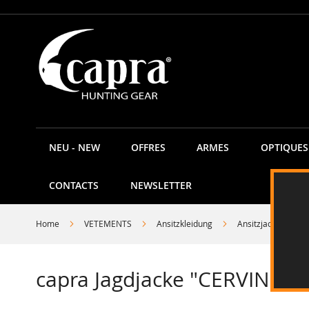
Allez
au
contenu
NEU - NEW
OFFRES
ARMES
OPTIQUES
CONTACTS
NEWSLETTER
Home
VETEMENTS
Ansitzkleidung
Ansitzjacken
capra Jagdjacke "CERVIN"- c