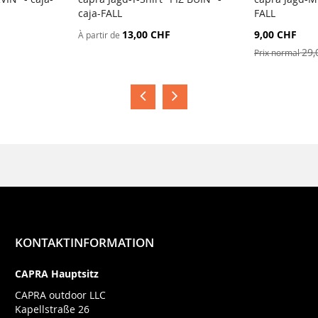
caja-FALL
FALL
Prix
13,00 CHF
9,00 CHF
À partir de
Spécial
29,
Prix normal
KONTAKTINFORMATION
CAPRA Hauptsitz
CAPRA outdoor LLC
Kapellstraße 26