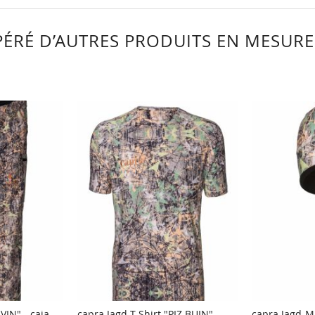
ÉRÉ D’AUTRES PRODUITS EN MESURE 
IN" - caja-
capra Jagd-T-Shirt "PIZ BUIN" -
capra Jagd-M