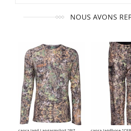
NOUS AVONS REP
capra Jagd Langarmshirt "PIZ
capra Jagdhose "CERV