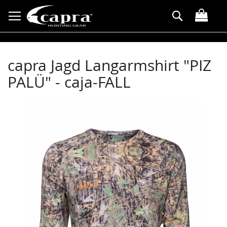
Allez
Rechercher
au
contenu
capra Jagd Langarmshirt "PIZ
PALÜ" - caja-FALL
Skip
to
the
end
of
the
images
gallery