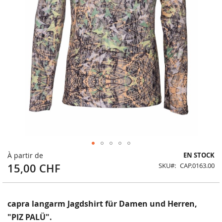
Skip
À partir de
EN STOCK
to
15,00 CHF
SKU
CAP.0163.00
the
beginning
of
the
capra langarm Jagdshirt für Damen und Herren,
images
"PIZ PALÜ".
gallery