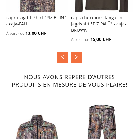
capra Jagd-T-Shirt "PIZ BUIN"
capra funktions langarm
c
- caja-FALL
Jagdshirt "PIZ PALÜ" - caja-
-
AJOUTER
AJOUTER
BROWN
AU
AU
13,00 CHF
À partir de
À
COMPARATEUR
COMPARATEUR
15,00 CHF
À partir de
NOUS AVONS REPÉRÉ D’AUTRES
PRODUITS EN MESURE DE VOUS PLAIRE!