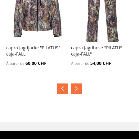
capra Jagdjacke "PILATUS"
capra Jagdhose "PILATUS
c
caja-FALL
caja-FALL"
c
60,00 CHF
54,00 CHF
À partir de
À partir de
À