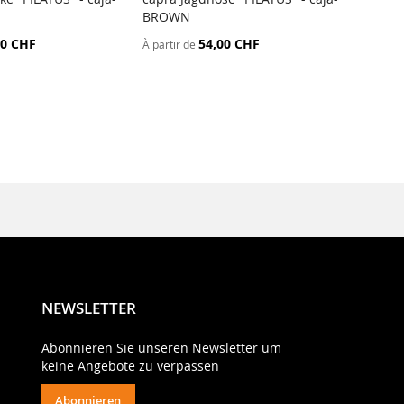
BROWN
Jagdsh
BRO
00 CHF
54,00 CHF
À partir de
À parti
NEWSLETTER
Abonnieren Sie unseren Newsletter um
keine Angebote zu verpassen
Abonnieren