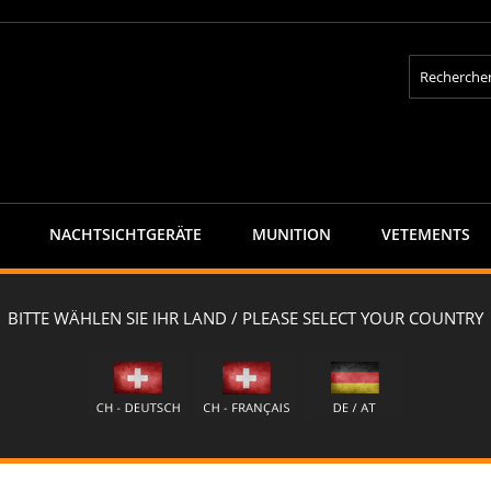
Rechercher
NACHTSICHTGERÄTE
MUNITION
VETEMENTS
capra Jagdhose "CERVIN" - caja-BROWN
 caja-BROWN