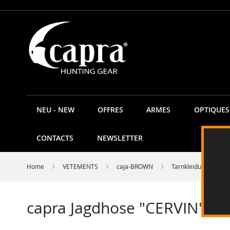
Allez
au
contenu
NEU - NEW
OFFRES
ARMES
OPTIQUES
CONTACTS
NEWSLETTER
Home
VETEMENTS
caja-BROWN
Tarnkleidung
capra Jagdhose "CERVIN" -