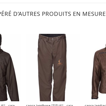
ÉRÉ D’AUTRES PRODUITS EN MESURE 
IS" - caja-
capra Jagdhose "TITLIS" - caja-
capra Jagdjac