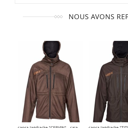
NOUS AVONS REP
capra Jagdjacke "CERVIN" - caja-
capra Jagdjacke "TITL