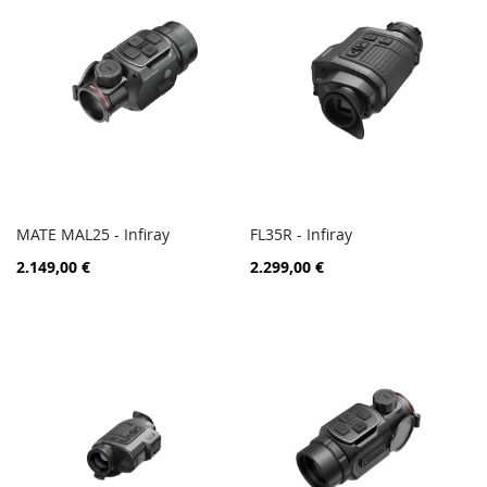
MATE MAL25 - Infiray
FL35R - Infiray
ZUR
ZUR
In den Warenkorb
In den Warenkorb
2.149,00 €
2.299,00 €
VERGLEICHSLISTE
VERGL
HINZUFÜGEN
HINZ