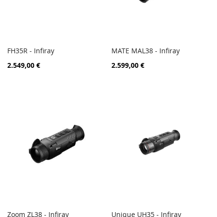
FH35R - Infiray
MATE MAL38 - Infiray
ZUR
ZUR
In den Warenkorb
In den Warenkorb
2.549,00 €
2.599,00 €
VERGLEICHSLISTE
VERGL
HINZUFÜGEN
HINZ
Zoom ZL38 - Infiray
Unique UH35 - Infiray