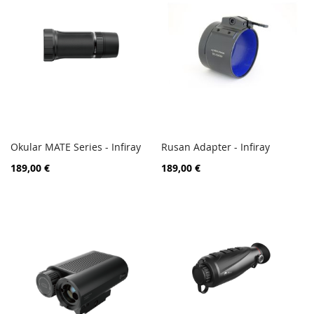
Okular MATE Series - Infiray
Rusan Adapter - Infiray
ZUR
ZUR
In den Warenkorb
In den Warenkorb
189,00 €
189,00 €
VERGLEICHSLISTE
VERGL
HINZUFÜGEN
HINZ