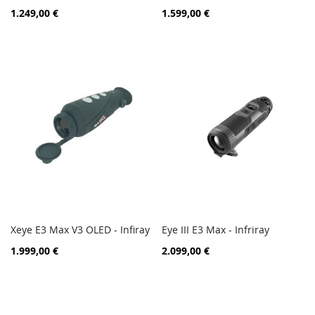
ZUR
ZUR
In den Warenkorb
In den Warenkorb
1.249,00 €
1.599,00 €
VERGLEICHSLISTE
VERGL
HINZUFÜGEN
HINZ
Xeye E3 Max V3 OLED - Infiray
Eye III E3 Max - Infriray
ZUR
ZUR
In den Warenkorb
In den Warenkorb
1.999,00 €
2.099,00 €
VERGLEICHSLISTE
VERGL
HINZUFÜGEN
HINZ