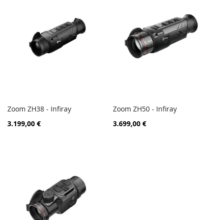
Zoom ZH38 - Infiray
Zoom ZH50 - Infiray
ZUR
ZUR
In den Warenkorb
In den Warenkorb
3.199,00 €
3.699,00 €
VERGLEICHSLISTE
VERGL
HINZUFÜGEN
HINZ