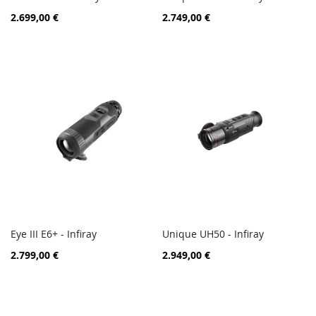
ZUR
ZUR
In den Warenkorb
In den Warenkorb
2.699,00 €
2.749,00 €
VERGLEICHSLISTE
VERGL
HINZUFÜGEN
HINZ
Eye III E6+ - Infiray
Unique UH50 - Infiray
ZUR
ZUR
In den Warenkorb
In den Warenkorb
2.799,00 €
2.949,00 €
VERGLEICHSLISTE
VERGL
HINZUFÜGEN
HINZ