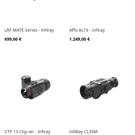
LRF MATE Series - Infiray
Affo AL19 - Infiray
ZUR
ZUR
In den Warenkorb
In den Warenkorb
699,00 €
1.249,00 €
VERGLEICHSLISTE
VERGL
HINZUFÜGEN
HINZ
CTP 13 Clip-on - Infiray
InfiRay CL35M