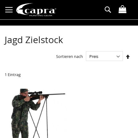
Direkt
Suche
zum
Inhalt
Jagd Zielstock
In
Sortieren nach
abst
Reih
1
Eintrag