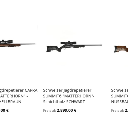
agdrepetierer CAPRA
Schweizer Jagdrepetierer
Schweize
ZUR
ZUR
ATTERHORN" -
SUMMIT6 "MATTERHORN"-
SUMMIT6
arenkorb
In den Warenkorb
In d
VERGLEICHSLISTE
VERGLEICHSLISTE
 HELLBRAUN
Schichtholz SCHWARZ
NUSSBA
HINZUFÜGEN
HINZUFÜGEN
,00 €
2.899,00 €
2
Preis ab
Preis ab