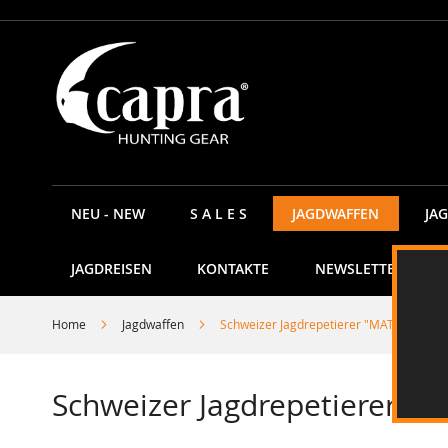
Direkt
zum
Inhalt
NEU - NEW
S A L E S
JAGDWAFFEN
JA
JAGDREISEN
KONTAKTE
NEWSLETTER
Home
Jagdwaffen
Schweizer Jagdrepetierer "MATTERHORN
Schweizer Jagdrepetierer 