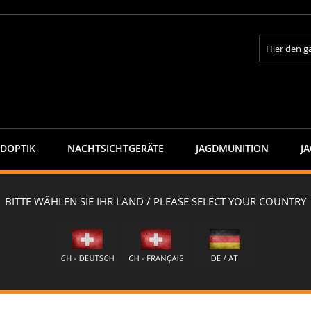
Suche
GDOPTIK
NACHTSICHTGERÄTE
JAGDMUNITION
J
"
"MATTERHORN"