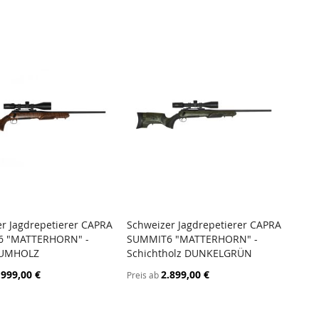
r Jagdrepetierer CAPRA
Schweizer Jagdrepetierer CAPRA
ZUR
ZUR
 "MATTERHORN" -
SUMMIT6 "MATTERHORN" -
en Warenkorb
In den Warenkorb
VERGLEICHSLISTE
VERGLEICHSL
UMHOLZ
Schichtholz DUNKELGRÜN
HINZUFÜGEN
HINZUFÜGEN
.999,00 €
2.899,00 €
Preis ab