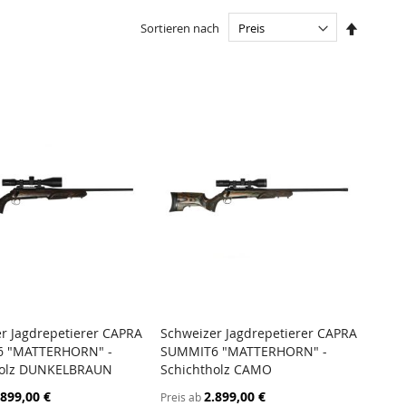
In
Sortieren nach
absteige
Reihenfo
r Jagdrepetierer CAPRA
Schweizer Jagdrepetierer CAPRA
ZUR
ZUR
 "MATTERHORN" -
SUMMIT6 "MATTERHORN" -
en Warenkorb
In den Warenkorb
VERGLEICHSLISTE
VERGLEICHSL
holz DUNKELBRAUN
Schichtholz CAMO
HINZUFÜGEN
HINZUFÜGEN
.899,00 €
2.899,00 €
Preis ab