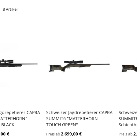
t
e
8
Artikel
agdrepetierer CAPRA
Schweizer Jagdrepetierer CAPRA
Schweize
ZUR
ZUR
ATTERHORN" -
SUMMIT6 "MATTERHORN -
SUMMIT6
arenkorb
In den Warenkorb
In d
VERGLEICHSLISTE
VERGLEICHSLISTE
 BLACK
TOUCH GREEN"
Schicht
HINZUFÜGEN
HINZUFÜGEN
,00 €
2.699,00 €
2
Preis ab
Preis ab