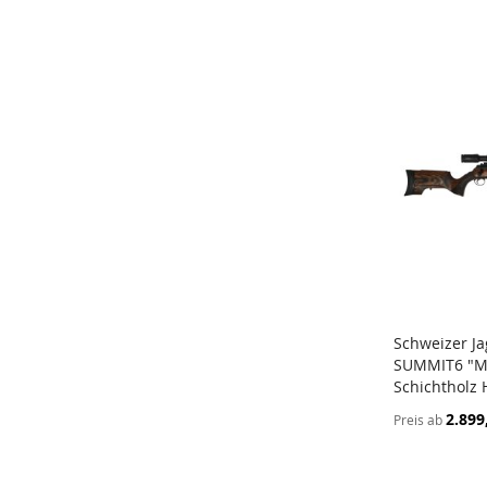
Schweizer J
SUMMIT6 "M
In den W
Schichtholz
2.899
Preis ab