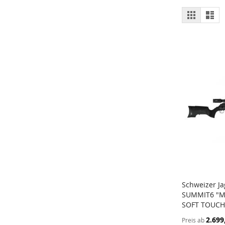
Ansich
Raster
List
als
Schweizer J
SUMMIT6 "M
In den W
SOFT TOUCH
2.699
Preis ab