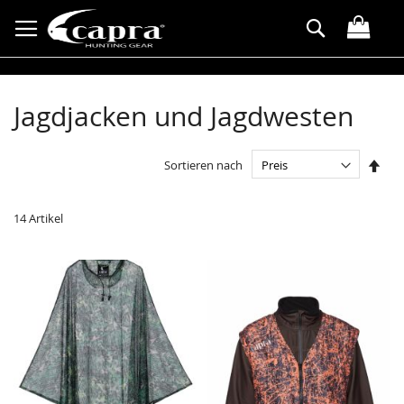
Direkt
Suche
zum
Inhalt
Jagdjacken und Jagdwesten
In
Sortieren nach
abst
Reih
14
Artikel