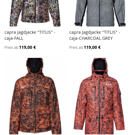
capra Jagdjacke "TITLIS" -
capra Jagdjacke "TITLIS" -
ZUR
ZUR
caja-FALL
In den Warenkorb
caja-CHARCOAL GREY
In den Warenkorb
VERGLEICHSLISTE
VERGL
119,00 €
119,00 €
Preis ab
Preis ab
HINZUFÜGEN
HINZ