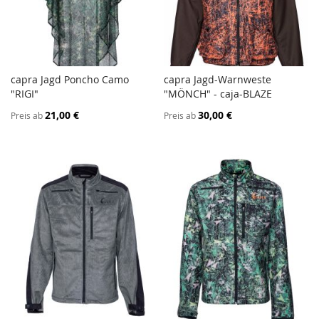
capra Jagd Poncho Camo
capra Jagd-Warnweste
ZUR
ZUR
"RIGI"
In den Warenkorb
"MÖNCH" - caja-BLAZE
In den Warenkorb
VERGLEICHSLISTE
VERGL
21,00 €
30,00 €
Preis ab
Preis ab
HINZUFÜGEN
HINZ