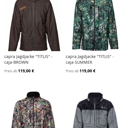
capra Jagdjacke "TITLIS" -
capra Jagdjacke "TITLIS" -
ZUR
ZUR
caja-BROWN
In den Warenkorb
caja-SUMMER
In den Warenkorb
VERGLEICHSLISTE
VERGL
119,00 €
119,00 €
Preis ab
Preis ab
HINZUFÜGEN
HINZ