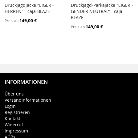
Drückjagdjacke "EIGER -
Drückjagd-Parkajacke "EIGER -
ZUR
ZUR
HERREN" - caja-BLAZE
In den Warenkorb
GENDER NEUTRAL" - caja-
In den Warenkorb
VERGLEICHSLISTE
VERGL
BLAZE
149,00 €
Preis ab
HINZUFÜGEN
HINZ
149,00 €
Preis ab
INFORMATIONEN
Über uns
Versandinformationen
Login
Registrieren
Kontakt
Widerruf
Impressum
AGBs