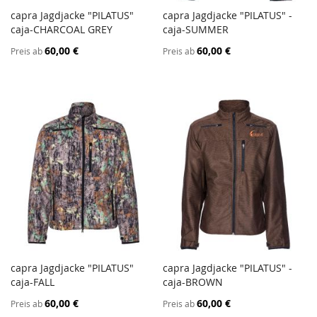
capra Jagdjacke "PILATUS"
capra Jagdjacke "PILATUS" -
ZUR
ZUR
caja-CHARCOAL GREY
In den Warenkorb
caja-SUMMER
In den Warenkorb
VERGLEICHSLISTE
VERGL
60,00 €
60,00 €
Preis ab
Preis ab
HINZUFÜGEN
HINZ
capra Jagdjacke "PILATUS"
capra Jagdjacke "PILATUS" -
ZUR
ZUR
caja-FALL
In den Warenkorb
caja-BROWN
In den Warenkorb
VERGLEICHSLISTE
VERGL
60,00 €
60,00 €
Preis ab
Preis ab
HINZUFÜGEN
HINZ