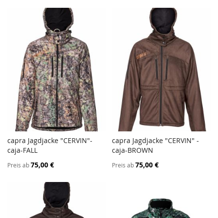
capra Jagdjacke "CERVIN"-
capra Jagdjacke "CERVIN" -
ZUR
ZUR
caja-FALL
In den Warenkorb
caja-BROWN
In den Warenkorb
VERGLEICHSLISTE
VERGL
75,00 €
75,00 €
Preis ab
Preis ab
HINZUFÜGEN
HINZ