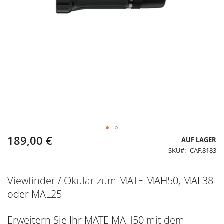
189,00 €
Zum
AUF LAGER
Anfang
SKU
CAP.8183
der
Bildergalerie
springen
Viewfinder / Okular zum MATE MAH50, MAL38
oder MAL25
Erweitern Sie Ihr MATE MAH50 mit dem