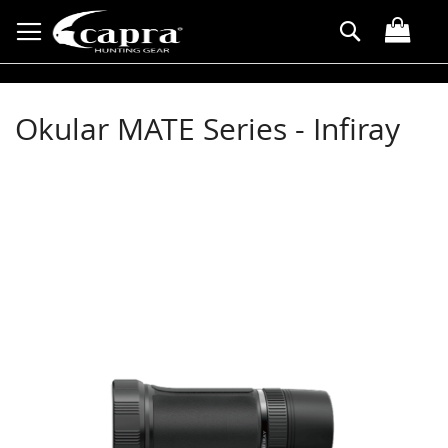
Direkt
Suche
zum
Inhalt
Okular MATE Series - Infiray
Zum
Ende
der
Bildergalerie
springen