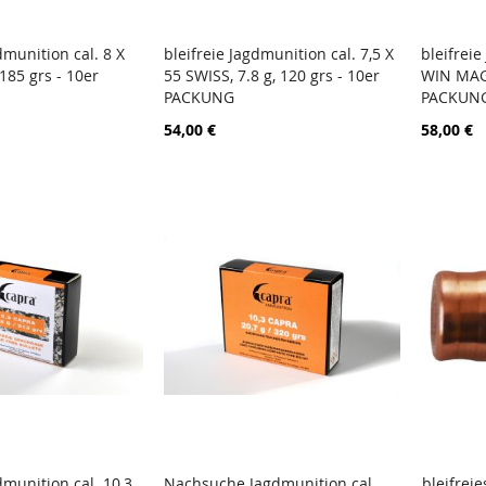
dmunition cal. 8 X
bleifreie Jagdmunition cal. 7,5 X
bleifreie
ZUR
ZUR
 185 grs - 10er
55 SWISS, 7.8 g, 120 grs - 10er
WIN MAG,
arenkorb
In den Warenkorb
In d
VERGLEICHSLISTE
VERGLEICHSLISTE
PACKUNG
PACKUN
HINZUFÜGEN
HINZUFÜGEN
54,00 €
58,00 €
dmunition cal. 10,3
Nachsuche Jagdmunition cal.
bleifreie