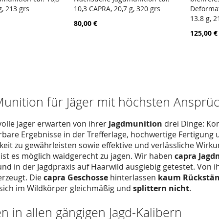
ZUR
ZUR
g, 213 grs
10,3 CAPRA, 20,7 g, 320 grs
Deformat
arenkorb
In den Warenkorb
In d
VERGLEICHSLISTE
VERGLEICHSLISTE
13.8 g, 2
80,00 €
HINZUFÜGEN
HINZUFÜGEN
125,00 €
unition für Jäger mit höchsten Ansprü
olle Jäger erwarten von ihrer
Jagdmunition
drei Dinge: Kon
rbare Ergebnisse in der Trefferlage, hochwertige Fertigun
keit zu gewährleisten sowie effektive und verlässliche Wirk
ist es möglich waidgerecht zu jagen. Wir haben
capra Jagd
und in der Jagdpraxis auf Haarwild ausgiebig getestet. Von 
erzeugt. Die
capra Geschosse
hinterlassen
kaum Rückstä
sich im Wildkörper gleichmäßig und
splittern nicht
.
n in allen gängigen Jagd-Kalibern