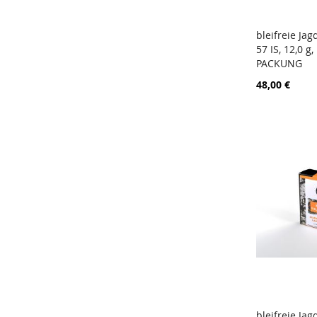
bleifreie Jag
57 IS, 12,0 g,
In den W
PACKUNG
48,00 €
bleifreie Jag