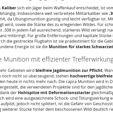
s
Kaliber
sich ein Jäger beim Waffenkauf entscheidet, ist v
bhängig. Insbesondere weit verbreitete Militärkaliber wie
.
lt, da Übungsmunition günstig und leicht verfügbar ist. Mit
agt wird, sowie die Stärke des zu erlegenden Wildes. Für sc
st .308 in jedem Fall ausreichend, stärkeres Wild verlangt n
nz mitbringt. Für große Entfernungen und kapitale Stücke 
rch die gestreckte Flugbahn ist sie prädestiniert für die G
ndene Energie ist sie die
Munition für starkes Schwarzwi
ie Munition mit effizienter Trefferwirkun
ehr Gebieten wird
bleifreie Jagdmunition zur Pflicht
. War
noch nicht so überzeugend, stehen
hochwertige bleifrei
tilen heute in nichts mehr nach. Die capra Munition wird 
ergestellt, die verwendeten Projektile sind für den jagdliche
 dank der
Hohlspitze mit Deformationsstarter
gleichmäßig
ch wird eine ausgezeichnete Schock- und Tötungswirkung er
t aufpilzt, jedoch nicht splittert, ist die Gefahr von Geschos
 weiterer Stücke hinter dem beschossenen Wild deutlich re