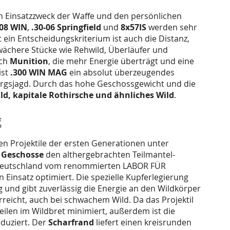
om Einsatzzweck der Waffe und den persönlichen
308 WIN
,
.30-06 Springfield
und
8x57IS
werden sehr
 ein Entscheidungskriterium ist auch die Distanz,
hwächere Stücke wie Rehwild, Überläufer und
ach
Munition
, die mehr Energie überträgt und eine
ist
.300 WIN MAG
ein absolut überzeugendes
ebirgsjagd. Durch das hohe Geschossgewicht und die
ld, kapitale Rothirsche und ähnliches Wild
.
g
en Projektile der ersten Generationen unter
e Geschosse
den althergebrachten Teilmantel-
in Deutschland vom renommierten LABOR FÜR
n Einsatz optimiert. Die spezielle Kupferlegierung
 und gibt zuverlässig die Energie an den Wildkörper
reicht, auch bei schwachem Wild. Da das Projektil
steilen im Wildbret minimiert, außerdem ist die
duziert. Der
Scharfrand
liefert einen kreisrunden