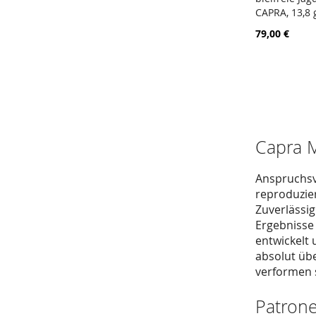
CAPRA, 13,8 
In den W
79,00 €
Capra M
Anspruchsv
reproduzie
Zuverlässig
Ergebnisse 
entwickelt 
absolut üb
verformen 
Patrone