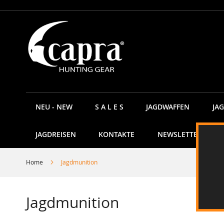
Direkt
zum
Inhalt
NEU - NEW
S A L E S
JAGDWAFFEN
JA
JAGDREISEN
KONTAKTE
NEWSLETTER
Home
Jagdmunition
Jagdmunition