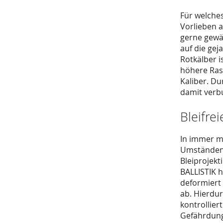
Für welche
Vorlieben a
gerne gewäh
auf die gej
Rotkälber i
höhere Rasa
Kaliber. Du
damit verbu
Bleifre
In immer m
Umständen 
Bleiprojek
BALLISTIK h
deformiert
ab. Hierdur
kontrollier
Gefährdung