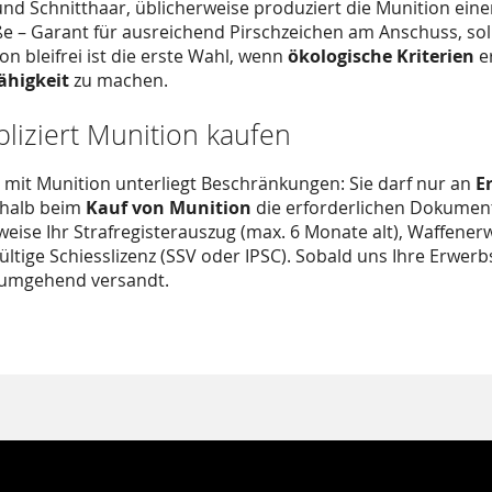
nd Schnitthaar, üblicherweise produziert die Munition eine
ße – Garant für ausreichend Pirschzeichen am Anschuss, so
n bleifrei ist die erste Wahl, wenn
ökologische Kriterien
er
ähigkeit
zu machen.
iziert Munition kaufen
 mit Munition unterliegt Beschränkungen: Sie darf nur an
E
shalb beim
Kauf von Munition
die erforderlichen Dokumente
eise Ihr Strafregisterauszug (max. 6 Monate alt), Waffenerwe
ültige Schiesslizenz (SSV oder IPSC). Sobald uns Ihre Erwerb
 umgehend versandt.