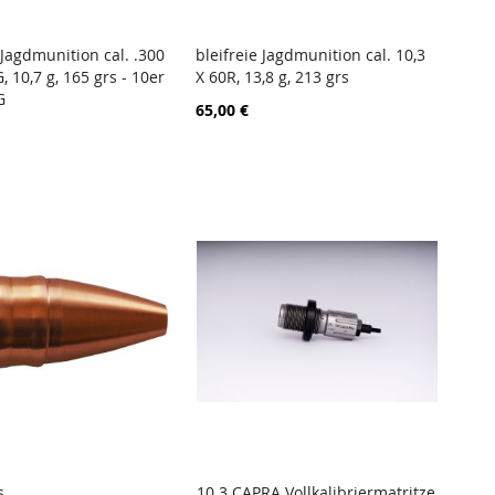
 Jagdmunition cal. .300
bleifreie Jagdmunition cal. 10,3
ZUR
ZUR
 10,7 g, 165 grs - 10er
X 60R, 13,8 g, 213 grs
en Warenkorb
In den Warenkorb
VERGLEICHSLISTE
VERGLEICHSL
G
65,00 €
HINZUFÜGEN
HINZUFÜGEN
s
10.3 CAPRA Vollkalibriermatritze