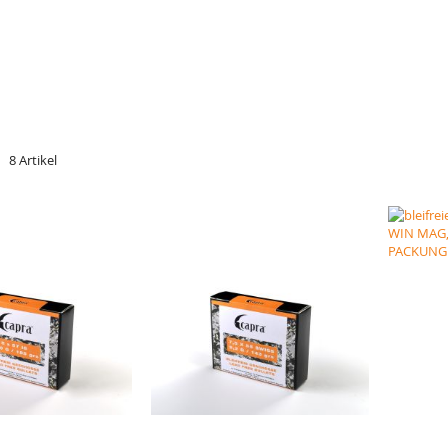
t
e
8
Artikel