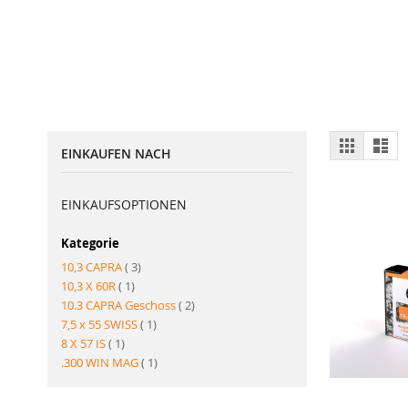
Ansich
Raster
List
EINKAUFEN NACH
als
EINKAUFSOPTIONEN
Kategorie
Artikel
10,3 CAPRA
3
Artikel
10,3 X 60R
1
Artikel
10.3 CAPRA Geschoss
2
Artikel
7,5 x 55 SWISS
1
Artikel
8 X 57 IS
1
Artikel
.300 WIN MAG
1