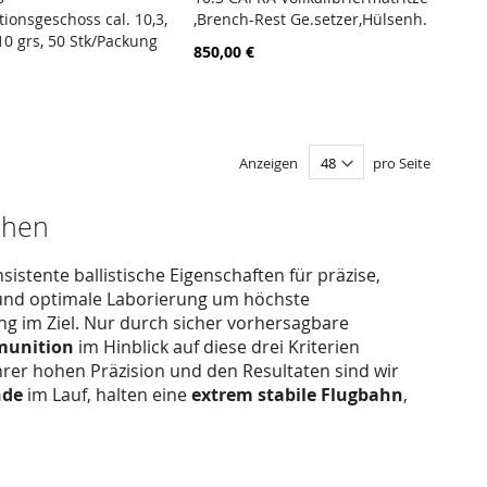
ZUR
ZUR
ionsgeschoss cal. 10,3,
,Brench-Rest Ge.setzer,Hülsenh.
en Warenkorb
In den Warenkorb
VERGLEICHSLISTE
VERGLEICHSL
10 grs, 50 Stk/Packung
850,00 €
HINZUFÜGEN
HINZUFÜGEN
Anzeigen
pro Seite
chen
sistente ballistische Eigenschaften für präzise,
g und optimale Laborierung um höchste
ung im Ziel. Nur durch sicher vorhersagbare
munition
im Hinblick auf diese drei Kriterien
ihrer hohen Präzision und den Resultaten sind wir
nde
im Lauf, halten eine
extrem stabile Flugbahn
,