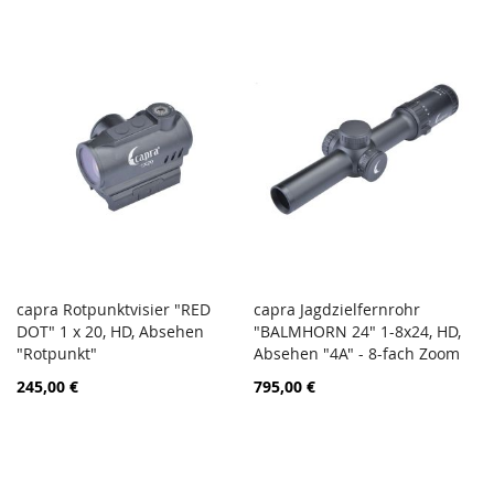
capra Rotpunktvisier "RED
capra Jagdzielfernrohr
ZUR
ZUR
DOT" 1 x 20, HD, Absehen
In den Warenkorb
"BALMHORN 24" 1-8x24, HD,
In den Warenkorb
VERGLEICHSLISTE
VERGL
"Rotpunkt"
Absehen "4A" - 8-fach Zoom
HINZUFÜGEN
HINZ
245,00 €
795,00 €