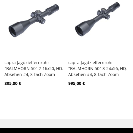
capra Jagdzielfernrohr
capra Jagdzielfernrohr
ZUR
ZUR
"BALMHORN 50" 2-16x50, HD,
In den Warenkorb
"BALMHORN 50" 3-24x56, HD,
In den Warenkorb
VERGLEICHSLISTE
VERGL
Absehen #4, 8-fach Zoom
Absehen #4, 8-fach Zoom
HINZUFÜGEN
HINZ
895,00 €
995,00 €