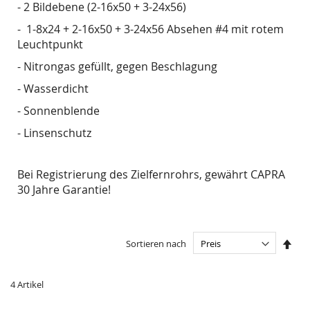
- 2 Bildebene (2-16x50 + 3-24x56)
- 1-8x24 + 2-16x50 + 3-24x56 Absehen #4 mit rotem
Leuchtpunkt
- Nitrongas gefüllt, gegen Beschlagung
- Wasserdicht
- Sonnenblende
- Linsenschutz
Bei Registrierung des Zielfernrohrs, gewährt CAPRA
30 Jahre Garantie!
In
Sortieren nach
abst
Reih
4
Artikel