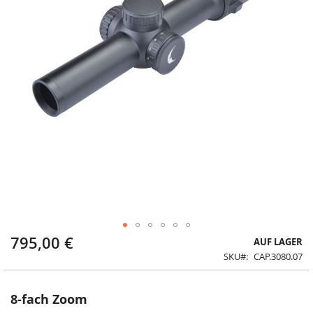
795,00 €
Zum
AUF LAGER
Anfang
SKU
CAP.3080.07
der
Bildergalerie
springen
8-fach Zoom