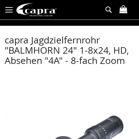
Direkt
Suche
zum
Inhalt
capra Jagdzielfernrohr
"BALMHORN 24" 1-8x24, HD,
Absehen "4A" - 8-fach Zoom
Zum
Ende
der
Bildergalerie
springen