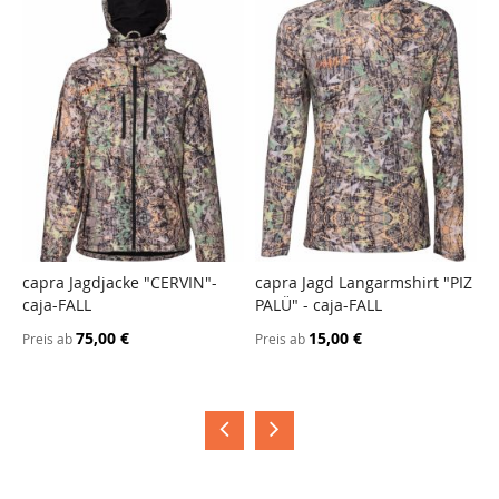
capra Jagdjacke "CERVIN"-
capra Jagd Langarmshirt "PIZ
c
caja-FALL
PALÜ" - caja-FALL
-
75,00 €
15,00 €
Preis ab
Preis ab
P