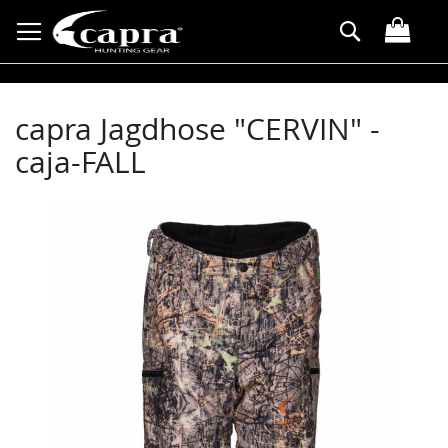
Direkt
Suche
zum
Inhalt
capra Jagdhose "CERVIN" -
caja-FALL
Zum
Ende
der
Bildergalerie
springen