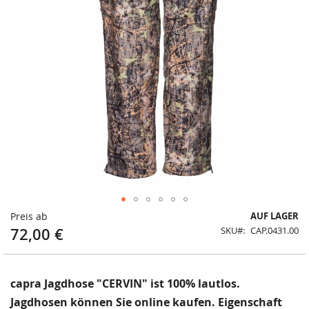
Zum
Preis ab
AUF LAGER
Anfang
72,00 €
SKU
CAP.0431.00
der
Bildergalerie
springen
capra Jagdhose "CERVIN" ist 100% lautlos.
Jagdhosen können Sie online kaufen. Eigenschaft