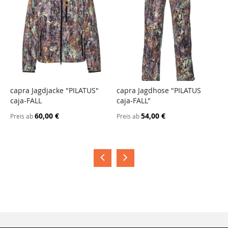
capra Jagdjacke "PILATUS"
capra Jagdhose "PILATUS
c
caja-FALL
caja-FALL"
c
60,00 €
54,00 €
Preis ab
Preis ab
P