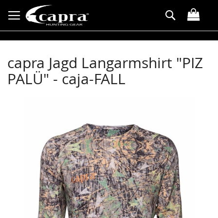
Direkt
Suche
zum
Inhalt
capra Jagd Langarmshirt "PIZ
PALÜ" - caja-FALL
Zum
Ende
der
Bildergalerie
springen