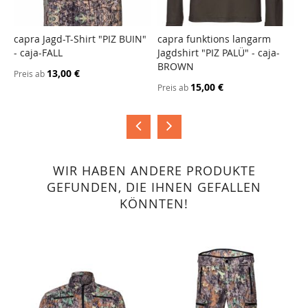
capra Jagd-T-Shirt "PIZ BUIN"
capra funktions langarm
c
- caja-FALL
Jagdshirt "PIZ PALÜ" - caja-
-
ZUR
ZUR
BROWN
VERGLEICHSLISTE
VERGLEICHSLISTE
13,00 €
Preis ab
P
HINZUFÜGEN
HINZUFÜGEN
15,00 €
Preis ab
WIR HABEN ANDERE PRODUKTE
GEFUNDEN, DIE IHNEN GEFALLEN
KÖNNTEN!