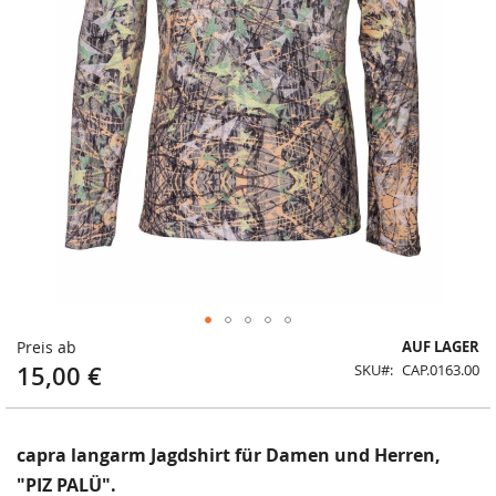
Zum
Preis ab
AUF LAGER
Anfang
15,00 €
SKU
CAP.0163.00
der
Bildergalerie
springen
capra langarm Jagdshirt für Damen und Herren,
"PIZ PALÜ".