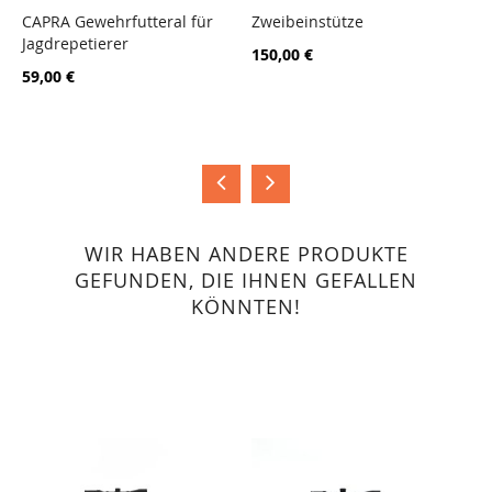
CAPRA Gewehrfutteral für
Zweibeinstütze
c
Jagdrepetierer
7
ZUR
ZUR
150,00 €
VERGLEICHSLISTE
VERGLEICHSLISTE
59,00 €
1
HINZUFÜGEN
HINZUFÜGEN
WIR HABEN ANDERE PRODUKTE
GEFUNDEN, DIE IHNEN GEFALLEN
KÖNNTEN!