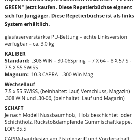
GREEN" jetzt kaufen. Diese Repetierbüchse eignent
sich für Jungjäger. Diese Repetierbüchse ist als links
System erhältlich.
glasfaserverstärkte PU-Bettung – echte Linksversion
verfügbar – ca. 3.0 kg
KALIBER
Standard:
.308 WIN – 30-06Spring – 7 X 64 – 8 X 57IS -
7.5 X 55 SWISS
Magnum:
10.3 CAPRA - .300 Win Mag
Wechsellauf
7.5 x 55 SWISS, (beinhaltet: Lauf, Verschluss, Magazin)
.308 WIN und .30-06, (beinhaltet: Lauf und Magazin)
SCHAFT
Je nach Modell Nussbaumholz, Holz beschichtet oder
Schichtholz. Rückstoßdämpfende Gummischaftkappe.
LOP: 35.5
CAPRA-hautdesign am Pistolengriff und Vorderschaft,