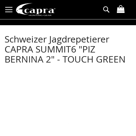
Direkt
Suche
zum
Inhalt
Schweizer Jagdrepetierer
CAPRA SUMMIT6 "PIZ
BERNINA 2" - TOUCH GREEN
Zum
Ende
der
Bildergalerie
springen