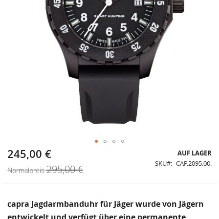
245,00 €
Sonderangebot
Zum
AUF LAGER
Anfang
SKU
CAP.2095.00.
295,00 €
der
Normalpreis
Bildergalerie
springen
capra Jagdarmbanduhr für Jäger wurde von Jägern
entwickelt und verfügt über eine permanente,