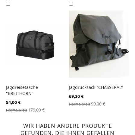
In
In
den
den
Warenkorb
Warenkorb
Jagdreisetasche
Jagdrucksack "CHASSERAL"
"BREITHORN"
ZUR
Sonderangebot
ZUR
69,30 €
VERGLEICHSLISTE
VERGLEICHSLISTE
Sonderangebot
54,00 €
99,00 €
Normalpreis
HINZUFÜGEN
HINZUFÜGEN
179,00 €
Normalpreis
WIR HABEN ANDERE PRODUKTE
GEFUNDEN, DIE IHNEN GEFALLEN