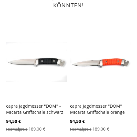
KÖNNTEN!
capra Jagdmesser "DOM" -
capra Jagdmesser "DOM"
c
Micarta Griffschale schwarz
Micarta Griffschale orange
"
Sonderangebot
Sonderangebot
S
94,50 €
94,50 €
4
189,00 €
189,00 €
Normalpreis
Normalpreis
N