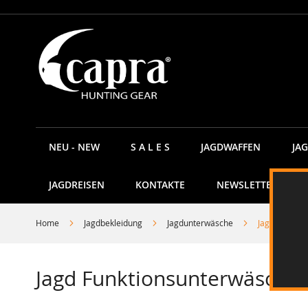
Direkt
zum
Inhalt
NEU - NEW
S A L E S
JAGDWAFFEN
JA
JAGDREISEN
KONTAKTE
NEWSLETTER
Home
Jagdbekleidung
Jagdunterwäsche
Jagd Funkti
Jagd Funktionsunterwäsche