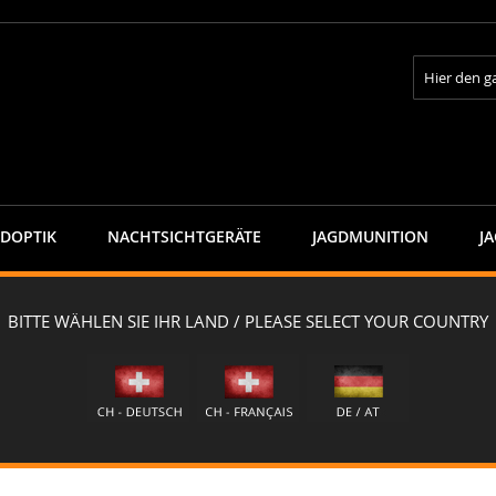
Suche
GDOPTIK
NACHTSICHTGERÄTE
JAGDMUNITION
J
onsunterwäsche "LASTING APOL"
 "LASTING APOL"