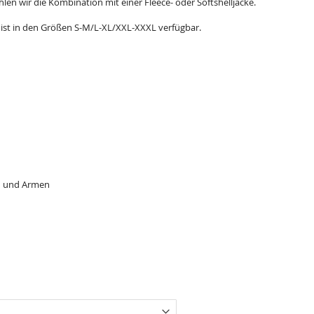
en wir die Kombination mit einer Fleece- oder Softshelljacke.
n ist in den Größen S-M/L-XL/XXL-XXXL verfügbar.
h und Armen