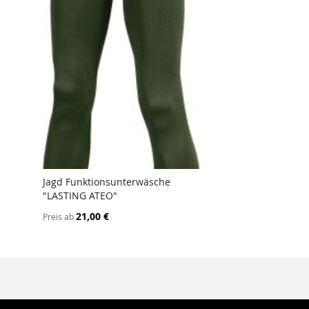
Jagd Funktionsunterwäsche
"LASTING ATEO"
ZUR
VERGLEICHSLISTE
21,00 €
Preis ab
HINZUFÜGEN