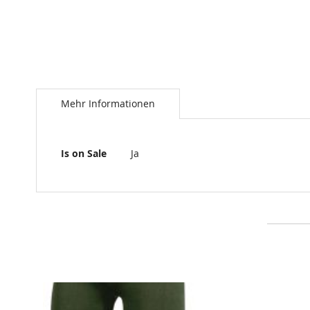
Mehr Informationen
Mehr
Is on Sale
Ja
Informationen