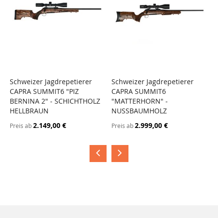
Schweizer Jagdrepetierer
Schweizer Jagdrepetierer
S
CAPRA SUMMIT6 "PIZ
CAPRA SUMMIT6
C
BERNINA 2" - SCHICHTHOLZ
"MATTERHORN" -
"
HELLBRAUN
NUSSBAUMHOLZ
G
2.149,00 €
2.999,00 €
Preis ab
Preis ab
P