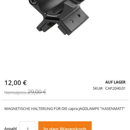
12,00 €
Sonderangebot
Zum
AUF LAGER
Anfang
SKU
CAP.2040.01
29,00 €
der
Normalpreis
Bildergalerie
springen
MAGNETISCHE HALTERUNG FÜR DIE capra JAGDLAMPE "HASENMATT"
In den Warenkorb
Anzahl