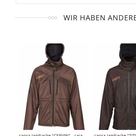
WIR HABEN ANDERE
capra Jagdjacke "CERVIN" - caja-
capra Jagdjacke "TITL