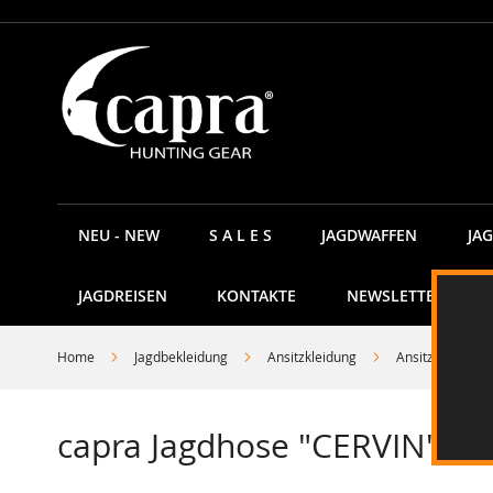
Direkt
zum
Inhalt
NEU - NEW
S A L E S
JAGDWAFFEN
JA
JAGDREISEN
KONTAKTE
NEWSLETTER
Home
Jagdbekleidung
Ansitzkleidung
Ansitzhosen
capra Jagdhose "CERVIN" -