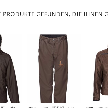
 PRODUKTE GEFUNDEN, DIE IHNEN 
IS" - caja-
capra Jagdhose "TITLIS" - caja-
capra Jagdjac