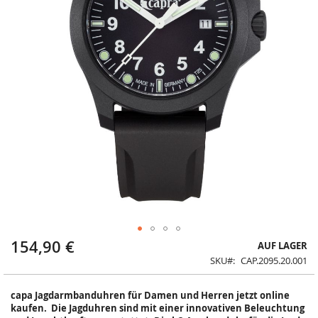
154,90 €
Zum
AUF LAGER
Anfang
SKU
CAP.2095.20.001
der
Bildergalerie
capa Jagdarmbanduhren für Damen und Herren jetzt online
springen
kaufen. Die Jagduhren sind mit einer innovativen Beleuchtung