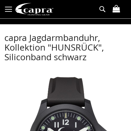
Direkt
Suche
zum
Inhalt
capra Jagdarmbanduhr,
Kollektion "HUNSRÜCK",
Siliconband schwarz
Zum
Ende
der
Bildergalerie
springen