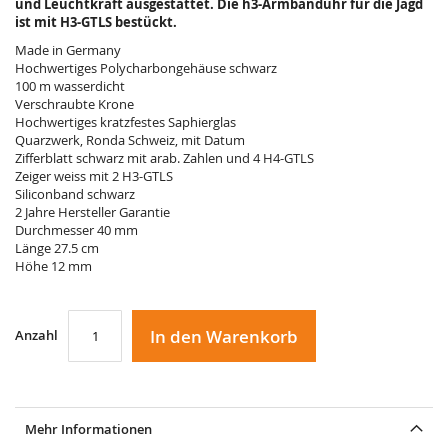
und Leuchtkraft ausgestattet. Die h3-Armbanduhr für die Jagd
ist mit H3-GTLS bestückt.
Made in Germany
Hochwertiges Polycharbongehäuse schwarz
100 m wasserdicht
Verschraubte Krone
Hochwertiges kratzfestes Saphierglas
Quarzwerk, Ronda Schweiz, mit Datum
Zifferblatt schwarz mit arab. Zahlen und 4 H4-GTLS
Zeiger weiss mit 2 H3-GTLS
Siliconband schwarz
2 Jahre Hersteller Garantie
Durchmesser 40 mm
Länge 27.5 cm
Höhe 12 mm
In den Warenkorb
Anzahl
Mehr Informationen