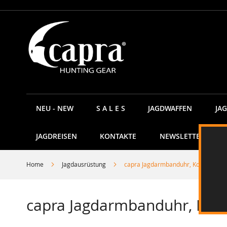
Direkt
zum
Inhalt
NEU - NEW
S A L E S
JAGDWAFFEN
JA
JAGDREISEN
KONTAKTE
NEWSLETTER
Home
Jagdausrüstung
capra Jagdarmbanduhr, Kollektion "
capra Jagdarmbanduhr, Koll