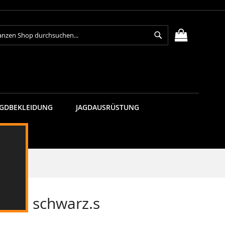
Suche
MEIN WAR
AGDBEKLEIDUNG
JAGDAUSRÜSTUNG
band schwarz.s