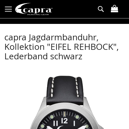
Direkt
Suche
zum
Inhalt
capra Jagdarmbanduhr,
Kollektion "EIFEL REHBOCK",
Lederband schwarz
Zum
Ende
der
Bildergalerie
springen