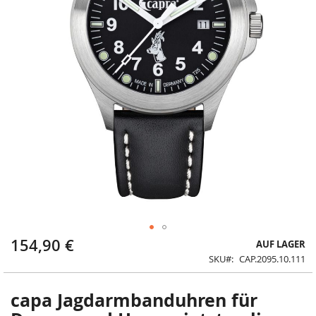
154,90 €
Zum
AUF LAGER
Anfang
SKU
CAP.2095.10.111
der
Bildergalerie
springen
capa Jagdarmbanduhren für