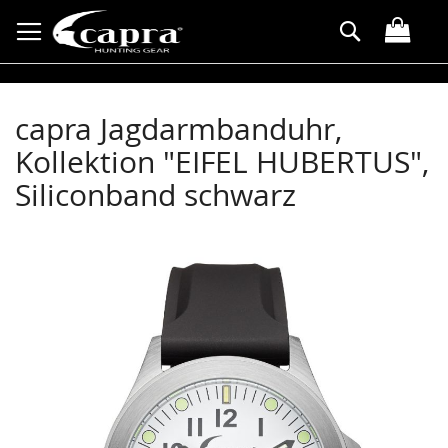
Direkt
Suche
zum
Inhalt
capra Jagdarmbanduhr,
Kollektion "EIFEL HUBERTUS",
Siliconband schwarz
Zum
Ende
der
Bildergalerie
springen