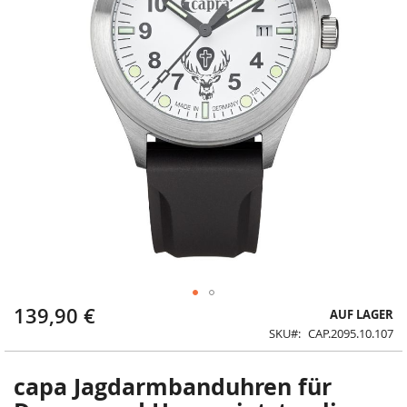
139,90 €
Zum
AUF LAGER
Anfang
SKU
CAP.2095.10.107
der
Bildergalerie
springen
capa Jagdarmbanduhren für