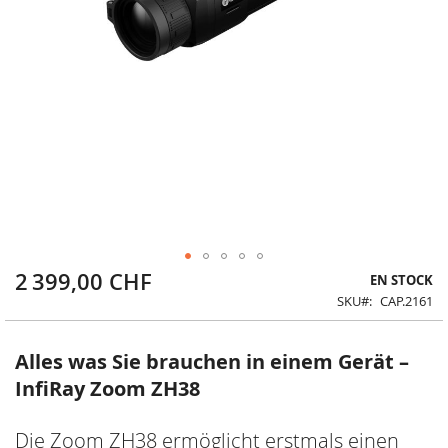
2 399,00 CHF
Skip
EN STOCK
to
SKU
CAP.2161
the
beginning
of
Alles was Sie brauchen in einem Gerät –
the
InfiRay Zoom ZH38
images
gallery
Die Zoom ZH38 ermöglicht erstmals einen