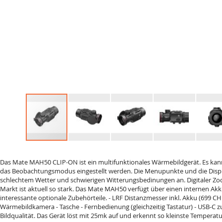
Skip
to
Das Mate MAH50 CLIP-ON ist ein multifunktionales Wärmebildgerät. Es kan
the
das Beobachtungsmodus eingestellt werden. Die Menupunkte und die Displa
beginning
schlechtem Wetter und schwierigen Witterungsbedinungen an. Digitaler Zo
of
Markt ist aktuell so stark. Das Mate MAH50 verfügt über einen internen Akk
the
interessante optionale Zubehörteile. - LRF Distanzmesser inkl. Akku (699 
images
Wärmebildkamera - Tasche - Fernbedienung (gleichzeitig Tastatur) - USB-C 
gallery
Bildqualität. Das Gerät löst mit 25mk auf und erkennt so kleinste Temperat