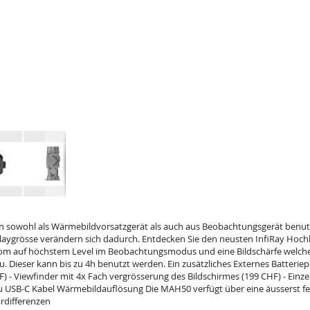
n sowohl als Wärmebildvorsatzgerät als auch aus Beobachtungsgerät benut
ygrösse verändern sich dadurch. Entdecken Sie den neusten InfiRay Hochle
om auf höchstem Level im Beobachtungsmodus und eine Bildschärfe welche 
u. Dieser kann bis zu 4h benutzt werden. Ein zusätzliches Externes Batterie
CHF) - Viewfinder mit 4x Fach vergrösserung des Bildschirmes (199 CHF) - E
zu USB-C Kabel Wärmebildauflösung Die MAH50 verfügt über eine äusserst fei
urdifferenzen