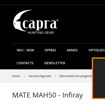
Allez
au
contenu
NEU - NEW
OFFRES
ARMES
OPTIQUES
CONTACTS
NEWSLETTER
Home
Nachtsichtgeräte
Wärmebild-Vorsatzgeräte
MA
MATE MAH50 - Infiray