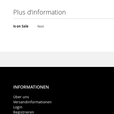
Plus d’information
Plus
Is on Sale
Non
d’information
INFORMATIONEN
Über uns
Versandinformationen
Login
Registrieren