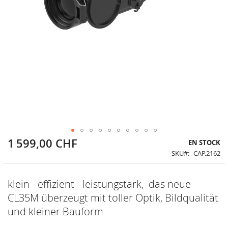
1 599,00 CHF
Skip
EN STOCK
to
SKU
CAP.2162
the
beginning
of
klein - effizient - leistungstark, das neue
the
CL35M überzeugt mit toller Optik, Bildqualität
images
gallery
und kleiner Bauform