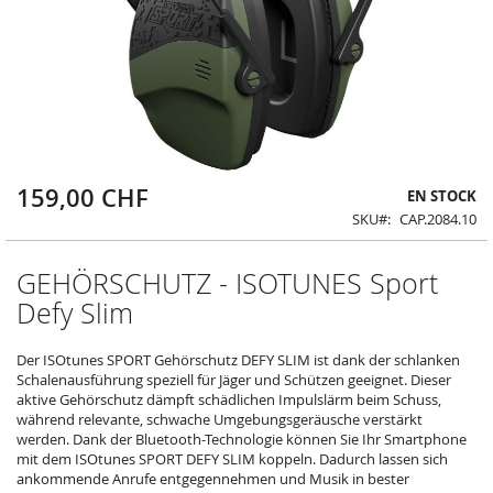
159,00 CHF
Skip
EN STOCK
to
SKU
CAP.2084.10
the
beginning
of
GEHÖRSCHUTZ - ISOTUNES Sport
the
Defy Slim
images
gallery
Der ISOtunes SPORT Gehörschutz DEFY SLIM ist dank der schlanken
Schalenausführung speziell für Jäger und Schützen geeignet. Dieser
aktive Gehörschutz dämpft schädlichen Impulslärm beim Schuss,
während relevante, schwache Umgebungsgeräusche verstärkt
werden. Dank der Bluetooth-Technologie können Sie Ihr Smartphone
mit dem ISOtunes SPORT DEFY SLIM koppeln. Dadurch lassen sich
ankommende Anrufe entgegennehmen und Musik in bester