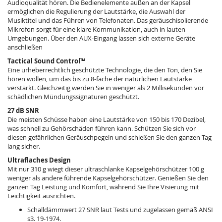
Audioqualität hören. Die Bedienelemente außen an der Kapsel
ermöglichen die Regulierung der Lautstärke, die Auswahl der
Musiktitel und das Führen von Telefonaten. Das geräuschisolierende
Mikrofon sorgt für eine klare Kommunikation, auch in lauten
Umgebungen. Über den AUX-Eingang lassen sich externe Geräte
anschließen
Tactical Sound Control™
Eine urheberrechtlich geschützte Technologie, die den Ton, den Sie
hören wollen, um das bis zu 8-fache der natürlichen Lautstärke
verstärkt. Gleichzeitig werden Sie in weniger als 2 Millisekunden vor
schädlichen Mündungssignaturen geschützt.
27 dB SNR
Die meisten Schüsse haben eine Lautstärke von 150 bis 170 Dezibel,
was schnell zu Gehörschäden führen kann. Schützen Sie sich vor
diesen gefährlichen Geräuschpegeln und schießen Sie den ganzen Tag
lang sicher.
Ultraflaches Design
Mit nur 310 g wiegt dieser ultraschlanke Kapselgehörschützer 100 g
weniger als andere führende Kapselgehörschützer. Genießen Sie den
ganzen Tag Leistung und Komfort, während Sie Ihre Visierung mit
Leichtigkeit ausrichten.
Schalldämmwert 27 SNR laut Tests und zugelassen gemäß ANSI
s3. 19-1974.